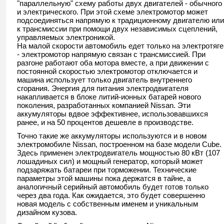
"параллельную" схему работы двух двигателей - обычного
и электрического. При этой схеме электромотор может
подсоединяться напрямую к традиционному двигателю или
к трансмиссии при помощи двух независимых сцеплений,
управляемых электроникой.
На малой скорости автомобиль едет только на электротяге
- электромотор напрямую связан с трансмиссией. При
разгоне работают оба мотора вместе, а при движении с
постоянной скоростью электромотор отключается и
машина использует только двигатель внутреннего
сгорания. Энергия для питания электродвигателя
накапливается в блоке литий-ионных батарей нового
поколения, разработанных компанией Nissan. Эти
аккумуляторы вдвое эффективнее, использовавшихся
ранее, и на 50 процентов дешевле в производстве.
Точно такие же аккумуляторы используются и в новом
электромобиле Nissan, построенном на базе модели Cube.
Здесь применен электродвигатель мощностью 80 кВт (107
лошадиных сил) и мощный генератор, который может
подзаряжать батареи при торможении. Технические
параметры этой машины пока держатся в тайне, а
аналогичный серийный автомобиль будет готов только
через два года. Как ожидается, это будет совершенно
новая модель с собственным именем и уникальным
дизайном кузова.