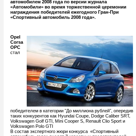
автомобилем 2008 года по версии журнала
«Автомобили» во время торжественной церемонии
награждения победителей ежегодного Гран-При
«Спортивный автомобиль 2008 года».
Opel
Corsa
OPC
стал
победителем в категории "До миллиона рублей", опередив
таких конкурентов как
Hyundai
Coupe
,
Dodge
Caliber
SRT
,
Volkswagen
Golf
GTI
,
Mini
Cooper
S
,
Renault
Clio
Sport
и
Volkswagen
Polo
GTI
В состав экспертного жюри конкурса
«Спортивный