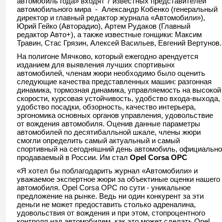
автомобиль года» входят 7 известных представителей
автомобильного мира
-
Александр Кобенко (генеральный
директор и главный редактор журнала «Автомобили»),
Юрий Гейко (Авторадио), Артем Рудаков (Главный
редактор Авто+), а также известные гонщики:
Максим
Травин, Стас Грязин, Алексей Васильев, Евгений Вертунов.
На полигоне Мячково, который ежегодно арендуется
изданием для выявления лучших спортивынх
автомобилей, членам жюри необходимо было оценить
следующие качества представленных машин: разгонная
динамика, тормозная динамика, управляемость на высокой
скорости, курсовая устойчивость, удобство входа-выхода,
удобство посадки, обзорность, качество интерьера,
эргономика основных органов управления, удовольствие
от вождения автомобиля. Оценив данные параметры
автомобилей по десятибалльной шкале, члены жюри
смогли определить самый актуальный и самый
спортивный на сегодняшний день автомобиль, официально
продаваемый в России. Им стал
Opel
Corsa
OPC
«Я хотел бы поблагодарить журнал «Автомобили» и
уважаемое экспертное жюри за объектиные оценки нашего
автомобиля.
Opel
Corsa
OPC
по сути - уникальное
предложение на рынке. Ведь ни один конкурент за эти
деньги не может предоставить столько адреналина,
удовольствия от вождения и при этом, стопроцентного
контроля над автомобилем, как это может сделать
Opel