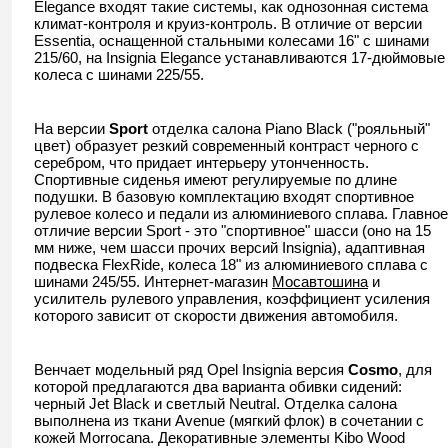
Elegance входят такие системы, как однозонная система
климат-контроля и круиз-контроль. В отличие от версии
Essentia, оснащенной стальными колесами 16" с шинами
215/60, на Insignia Elegance устанавливаются 17-дюймовые
колеса с шинами 225/55.
На версии
Sport
отделка салона Piano Black ("рояльный"
цвет) образует резкий современный контраст черного с
серебром, что придает интерьеру утонченность.
Спортивные сиденья имеют регулируемые по длине
подушки. В базовую комплектацию входят спортивное
рулевое колесо и педали из алюминиевого сплава. Главное
отличие версии Sport - это "спортивное" шасси (оно на 15
мм ниже, чем шасси прочих версий Insignia), адаптивная
подвеска FlexRide, колеса 18" из алюминиевого сплава с
шинами 245/55. Интернет-магазин
Мосавтошина
и
усилитель рулевого управления, коэффициент усиления
которого зависит от скорости движения автомобиля.
Венчает модельный ряд Opel Insignia версия
Cosmo
, для
которой предлагаются два варианта обивки сидений:
черный Jet Black и светлый Neutral. Отделка салона
выполнена из ткани Avenue (мягкий флок) в сочетании с
кожей Morrocana. Декоративные элементы Kibo Wood