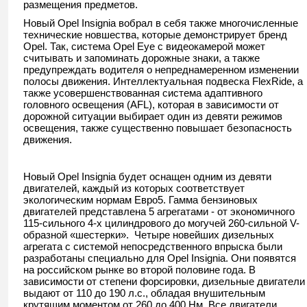
размещения предметов.
Новый Opel Insignia вобрал в себя также многочисленные
технические новшества, которые демонстрирует бренд
Opel. Так, система Opel Eye с видеокамерой может
считывать и запоминать дорожные знаки, а также
предупреждать водителя о непреднамеренном изменении
полосы движения. Интеллектуальная подвеска FlexRide, а
также усовершенствованная система адаптивного
головного освещения (AFL), которая в зависимости от
дорожной ситуации выбирает один из девяти режимов
освещения, также существенно повышает безопасность
движения.
Новый Opel Insignia будет оснащен одним из девяти
двигателей, каждый из которых соответствует
экологическим нормам Евро5. Гамма бензиновых
двигателей представлена 5 агрегатами - от экономичного
115-сильного 4-х цилиндрового до могучей 260-сильной V-
образной «шестерки». Четыре новейших дизельных
агрегата с системой непосредственного впрыска были
разработаны специально для Opel Insignia. Они появятся
на российском рынке во второй половине года. В
зависимости от степени форсировки, дизельные двигатели
выдают от 110 до 190 л.с., обладая внушительным
крутящим моментом от 260 до 400 Нм. Все двигатели