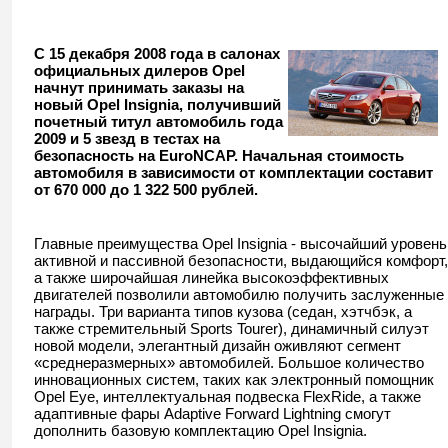
С 15 декабря 2008 года в салонах
официальных дилеров Opel
начнут принимать заказы на
новый Opel Insignia, получивший
почетный титул автомобиль года
2009 и 5 звезд в тестах на
безопасность на EuroNCAP. Начальная стоимость
автомобиля в зависимости от комплектации составит
от 670 000 до 1 322 500 рублей.
Главные преимущества Opel Insignia - высочайший уровень
активной и пассивной безопасности, выдающийся комфорт,
а также широчайшая линейка высокоэффективных
двигателей позволили автомобилю получить заслуженные
награды. Три варианта типов кузова (седан, хэтчбэк, а
также стремительный Sports Tourer), динамичный силуэт
новой модели, элегантный дизайн оживляют сегмент
«среднеразмерных» автомобилей. Большое количество
инновационных систем, таких как электронный помощник
Opel Eye, интеллектуальная подвеска FlexRide, а также
адаптивные фары Adaptive Forward Lightning cмогут
дополнить базовую комплектацию Opel Insignia.