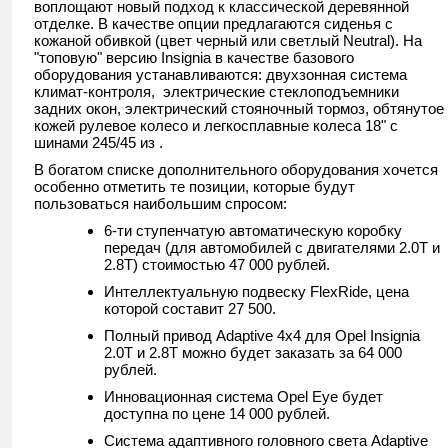
воплощают новый подход к классической деревянной
отделке. В качестве опции предлагаются сиденья с
кожаной обивкой (цвет черный или светлый Neutral). На
"топовую" версию Insignia в качестве базового
оборудования устанавливаются: двухзонная система
климат-контроля, электрические стеклоподъемники
задних окон, электрический стояночный тормоз, обтянутое
кожей рулевое колесо и легкосплавные колеса 18" с
шинами 245/45 из .
В богатом списке дополнительного оборудования хочется
особенно отметить те позиции, которые будут
пользоваться наибольшим спросом:
6-ти ступенчатую автоматическую коробку
передач (для автомобилей с двигателями 2.0T и
2.8T) стоимостью 47 000 рублей.
Интеллектуальную подвеску FlexRide, цена
которой составит 27 500.
Полный привод Adaptive 4x4 для Opel Insignia
2.0T и 2.8T можно будет заказать за 64 000
рублей.
Инновационная система Opel Eye будет
доступна по цене 14 000 рублей.
Система адаптивного головного света Adaptive