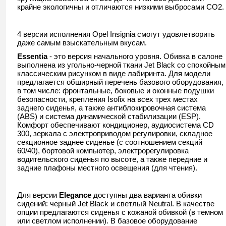
крайне экологичны и отличаются низкими выбросами CO2.
4 версии исполнения Opel Insignia смогут удовлетворить
даже самым взыскательным вкусам.
Essentia
- это версия начального уровня. Обивка в салоне
выполнена из угольно-черной ткани Jet Black со спокойным
классическим рисунком в виде лабиринта. Для модели
предлагается обширный перечень базового оборудования,
в том числе: фронтальные, боковые и оконные подушки
безопасности, крепления Isofix на всех трех местах
заднего сиденья, а также антиблокировочная система
(ABS) и система динамической стабилизации (ESP).
Комфорт обеспечивают кондиционер, аудиосистема CD
300, зеркала с электроприводом регулировки, складное
секционное заднее сиденье (с соотношением секций
60/40), бортовой компьютер, электрорегулировка
водительского сиденья по высоте, а также передние и
задние плафоны местного освещения (для чтения).
Для версии
Elegance
доступны два варианта обивки
сидений: черный Jet Black и светлый Neutral. В качестве
опции предлагаются сиденья с кожаной обивкой (в темном
или светлом исполнении). В базовое оборудование