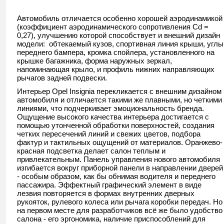
Автомобиль отличается особенно хорошей аэродинамикой
(коэффициент аэродинамического сопротивления Cd =
0,27), улучшению которой способствует и внешний дизайн
модели: обтекаемый кузов, спортивная линия крыши, углы
переднего бампера, кромка спойлера, установленного на
крышке багажника, форма наружных зеркал,
напоминающая крыло, и профиль нижних направляющих
рычагов задней подвески.
Интерьер Opel Insignia перекликается с внешним дизайном
автомобиля и отличается такими же плавными, но четкими
линиями, что подчеркивает эмоциональность бренда.
Ощущение высокого качества интерьера достигается с
помощью утонченной обработки поверхностей, создания
четких пересечений линий и свежих цветов, подбора
фактур и тактильных ощущений от материалов. Оранжево-
красная подсветка делает салон теплым и
привлекательным. Панель управления нового автомобиля
изгибается вокруг приборной панели в направлении дверей
- особым образом, как бы обнимая водителя и переднего
пассажира. Эффектный графический элемент в виде
лезвия повторяется в формах внутренних дверных
рукояток, рулевого колеса или рычага коробки передач. Но
на первом месте для разработчиков всё же было удобство
салона - его эргономика, наличие приспособлений для