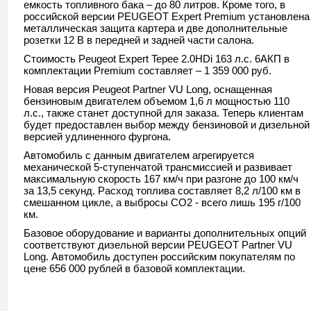
емкость топливного бака – до 80 литров. Кроме того, в
российской версии PEUGEOT Expert Premium установлена
металлическая защита картера и две дополнительные
розетки 12 В в передней и задней части салона.
Стоимость Peugeot Expert Tepee 2.0HDi 163 л.с. 6АКП в
комплектации Premium составляет – 1 359 000 руб.
Новая версия Peugeot Partner VU Long, оснащенная
бензиновым двигателем объемом 1,6 л мощностью 110
л.с., также станет доступной для заказа. Теперь клиентам
будет предоставлен выбор между бензиновой и дизельной
версией удлиненного фургона.
Автомобиль с данным двигателем агрегируется
механической 5-ступенчатой трансмиссией и развивает
максимальную скорость 167 км/ч при разгоне до 100 км/ч
за 13,5 секунд. Расход топлива составляет 8,2 л/100 км в
смешанном цикле, а выбросы CO2 - всего лишь 195 г/100
км.
Базовое оборудование и варианты дополнительных опций
соответствуют дизельной версии PEUGEOT Partner VU
Long. Автомобиль доступен российским покупателям по
цене 656 000 рублей в базовой комплектации.