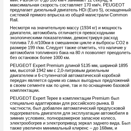
максимальная скорость составляет 170 км/ч. PEUGEOT
предлагает дизельный двигатель HDi (Euro 5), оснащенный
системой прямого впрыска из общей магистрали Common
Rail.
Несмотря на значительную массу (1934 кг) и мощность
двигателя, автомобиль отличается превосходными
экологическими показателями, демонстрируя расход
топлива 7,6 л/100км в смешанном цикле и выбросы CO2 в
размере 199 г/км. Следует также отметить, что наличие у
автомобиля топливного бака на 80 л позволяет преодолеть
без остановок более 1000 км.
PEUGEOT Expert Premium длиной 5135 мм, шириной 1895
мм, высотой 1942 мм с 2,0-литровым дизельным
двигателем и 6-ступенчатой автоматической коробкой
передач является одним из самых выгодных предложений
в своем сегменте как по цене, так и по оснащению базовой
комплектации.
PEUGEOT Expert Tepee в комплектации Premium был
специально адаптирован для российского рынка. В
частности, был добавлен автоматический предпусковой
подогреватель двигателя для эксплуатации автомобиля в
зимних условиях, полноразмерное запасное колесо,
электрообогрев и электропривод зеркал заднего вида. Был
также увеличен минимальный клиренс – до 168мм, и