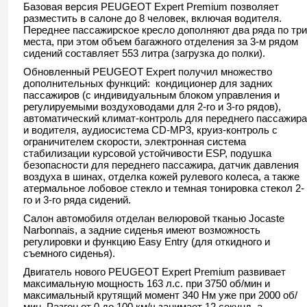
Базовая версия PEUGEOT Expert Premium позволяет
разместить в салоне до 8 человек, включая водителя.
Переднее пассажирское кресло дополняют два ряда по три
места, при этом объем багажного отделения за 3-м рядом
сидений составляет 553 литра (загрузка до полки).
Обновленный PEUGEOT Expert получил множество
дополнительных функций: кондиционер для задних
пассажиров (с индивидуальным блоком управления и
регулируемыми воздуховодами для 2-го и 3-го рядов),
автоматический климат-контроль для переднего пассажира
и водителя, аудиосистема СD-MP3, круиз-контроль с
ограничителем скорости, электронная система
стабилизации курсовой устойчивости ESP, подушка
безопасности для переднего пассажира, датчик давления
воздуха в шинах, отделка кожей рулевого колеса, а также
атермальное лобовое стекло и темная тонировка стекол 2-
го и 3-го ряда сидений.
Салон автомобиля отделан велюровой тканью Jocaste
Narbonnais, а задние сиденья имеют возможность
регулировки и функцию Easy Entry (для откидного и
съемного сиденья).
Двигатель нового PEUGEOT Expert Premium развивает
максимальную мощность 163 л.с. при 3750 об/мин и
максимальный крутящий момент 340 Нм уже при 2000 об/
мин. Разгон от 0 до 100 км/ч занимает 12 секунд, а