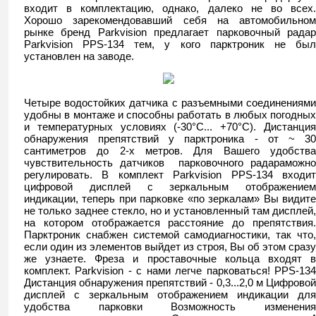
входит в комплектацию, однако, далеко не во всех.
Хорошо зарекомендовавший себя на автомобильном
рынке бренд Parkvision предлагает парковочный радар
Parkvision PPS-134 тем, у кого парктроник не был
установлен на заводе.
Четыре водостойких датчика с разъемными соединениями
удобны в монтаже и способны работать в любых погодных
и температурных условиях (-30°C... +70°C). Дистанция
обнаружения препятствий у парктроника - от ~ 30
сантиметров до 2-х метров. Для Вашего удобства
чувствительность датчиков парковочного радараможно
регулировать. В комплект Parkvision PPS-134 входит
цифровой дисплей с зеркальным отображением
индикации, теперь при парковке «по зеркалам» Вы видите
не только заднее стекло, но и установленный там дисплей,
на котором отображается расстояние до препятствия.
Парктроник снабжен системой самодиагностики, так что,
если один из элементов выйдет из строя, Вы об этом сразу
же узнаете. Фреза и проставочные кольца входят в
комплект. Parkvision - c нами легче парковаться! PPS-134
Дистанция обнаружения препятствий - 0,3...2,0 м Цифровой
дисплей с зеркальным отображением индикации для
удобства парковки Возможность изменения