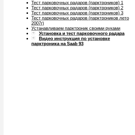
Тест парковочных радаров (парктроников) 1
Тест парковочных радаров (парктроников) 2
Тест парковочных радаров (парктроников) 3
Тест парковочных радаров (парктроников лето
2007г)
Устанавливаем парктроник своими руками
Установка и тест парковочного радара
Видео инструкция по установке
парктроника на Saab 93