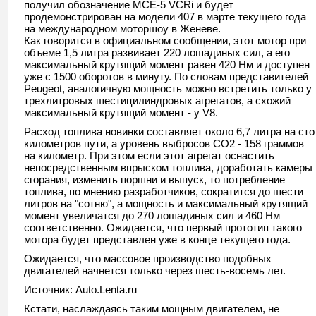
получил обозначение MCE-5 VCRi и будет
продемонстрирован на модели 407 в марте текущего года
на международном моторшоу в Женеве.
Как говорится в официальном сообщении, этот мотор при
объеме 1,5 литра развивает 220 лошадиных сил, а его
максимальный крутящий момент равен 420 Нм и доступен
уже с 1500 оборотов в минуту. По словам представителей
Peugeot, аналогичную мощность можно встретить только у
трехлитровых шестицилиндровых агрегатов, а схожий
максимальный крутящий момент - у V8.
Расход топлива новинки составляет около 6,7 литра на сто
километров пути, а уровень выбросов CO2 - 158 граммов
на километр. При этом если этот агрегат оснастить
непосредственным впрыском топлива, доработать камеры
сгорания, изменить поршни и выпуск, то потребление
топлива, по мнению разработчиков, сократится до шести
литров на "сотню", а мощность и максимальный крутящий
момент увеличатся до 270 лошадиных сил и 460 Нм
соответственно. Ожидается, что первый прототип такого
мотора будет представлен уже в конце текущего года.
Ожидается, что массовое производство подобных
двигателей начнется только через шесть-восемь лет.
Источник: Auto.Lenta.ru
Кстати, наслаждаясь таким мощным двигателем, не