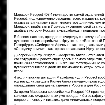
Марафон Peugeot 408 4 июля достиг самой отдаленной 
Peugeot, и одновременно середины всего маршрута, ко
оказывается на пару тысяч километров длиннее, чем п
Марафон, прибывая в Иркутск, укрепляет свой статус 
драйва в истории России, а «марафонцы» подводят про
В боевом настрое, преодолев очередную тысячу сибир
путешественники прибыли в Иркутск или «Восточный 
Петербург», «Сибирские Афины» - так город называли 
«Середину земли» - так горожане называют Иркутск се
Дилерский центр Peugeot - «Марсель Авто» - открылся в
его сотрудники, работающие здесь с самого открытия, 
почти 2000 автомобилей. Они же, как гостеприимные хо
путешественников и дали им возможность отдохнуть и
итоги.
4 июля - важная дата для Марафона и для Peugeot вооб
год назад на заводе в Калуге было запущено производс
оправдывает свой девиз: сделан в России и для России
За время Марафона
«российские» Peugeot 408
прошли у
километров, «марафонцы» уже передали бы эстафету 44
подвергся износу и никаких, даже минимальных повреж