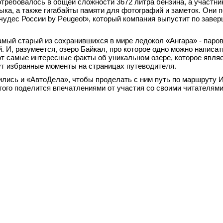
ребовалось в общей сложности 3672 литра бензина, а участни
ыка, а также гигабайты памяти для фотографий и заметок. Они 
 чудес России by Peugeot», который компания выпустит по заве
амый старый из сохранившихся в мире ледокол «Ангара» - паро
. И, разумеется, озеро Байкал, про которое одно можно написат
ают самые интересные факты об уникальном озере, которое явл
т избранные моменты на страницах путеводителя.
лись и «АвтоДела», чтобы проделать с ним путь по маршруту И
этого поделится впечатлениями от участия со своими читателями