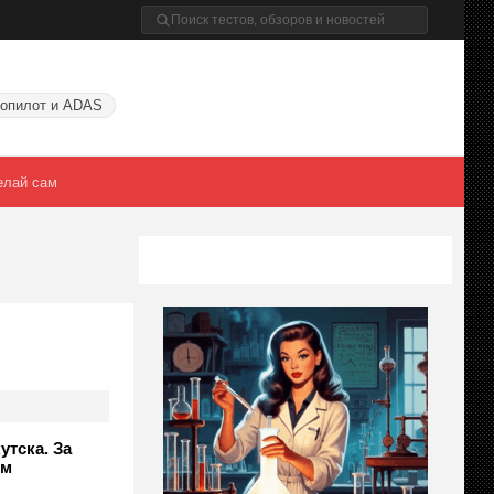
опилот и ADAS
елай сам
утска. За
ем