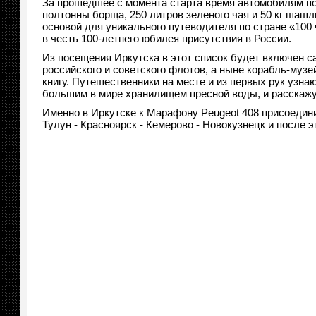
За прошедшее с момента старта время автомобилям пот
полтонны борща, 250 литров зеленого чая и 50 кг шашл
основой для уникального путеводителя по стране «100
в честь 100-летнего юбилея присутствия в России.
Из посещения Иркутска в этот список будет включен с
российского и советского флотов, а ныне корабль-музей
книгу. Путешественники на месте и из первых рук узн
большим в мире хранилищем пресной воды, и расскажу
Именно в Иркутске к Марафону Peugeot 408 присоедини
Тулун - Красноярск - Кемерово - Новокузнецк и после 