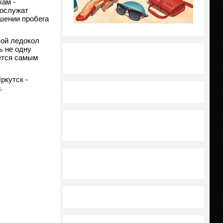
кам -
послужат
ршении пробега
вой ледокол
ь не одну
яется самым
ркутск -
.