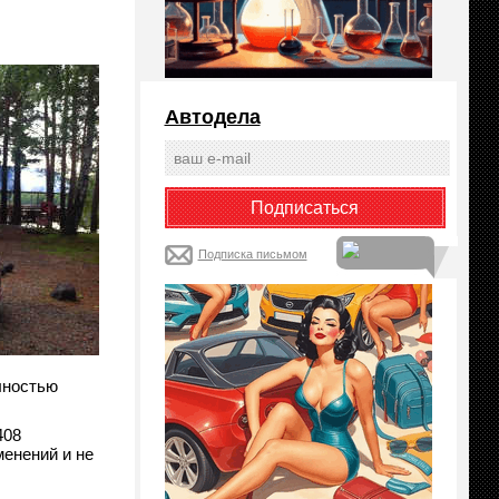
Автодела
Подписка письмом
олностью
408
менений и не