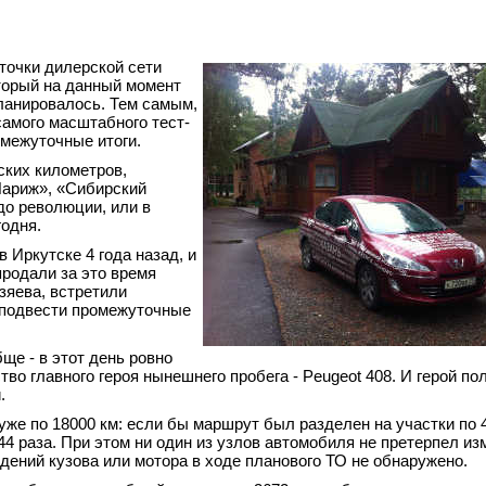
точки дилерской сети
торый на данный момент
ланировалось. Тем самым,
самого масштабного тест-
межуточные итоги.
ских километров,
Париж», «Сибирский
до революции, или в
годня.
 Иркутске 4 года назад, и
продали за это время
зяева, встретили
 подвести промежуточные
ще - в этот день ровно
тво главного героя нынешнего пробега - Peugeot 408. И герой п
.
же по 18000 км: если бы маршрут был разделен на участки по 
 раза. При этом ни один из узлов автомобиля не претерпел из
дений кузова или мотора в ходе планового ТО не обнаружено.