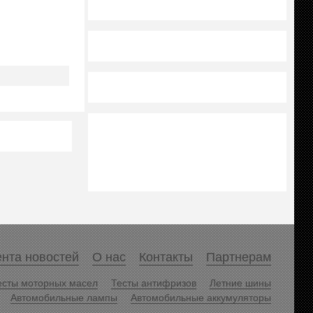
нта новостей
О нас
Контакты
Партнерам
есты моторных масел
Тесты антифризов
Летние шины
Автомобильные лампы
Автомобильные аккумуляторы