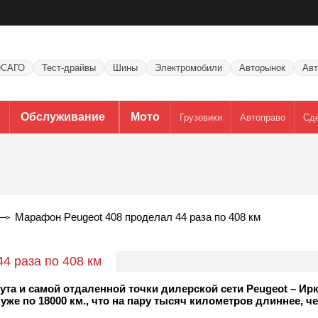
САГО
Тест-драйвы
Шины
Электромобили
Авторынок
Авт
Обслуживание
Мото
Грузовики
Автоправо
Сд
Марафон Peugeot 408 проделал 44 раза по 408 км
4 раза по 408 км
та и самой отдаленной точки дилерской сети Peugeot – Ирк
же по 18000 км., что на пару тысяч километров длиннее, ч