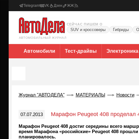
Telegram
VK
Дзен
ЖЖ
СЕЙЧАС ПИШЕМ О
SUV и кроссоверы
Гибриды
О
АВТОМОБИЛЬНЫЙ ЖУРНАЛ
Автомобили
Тест-драйвы
Электроника
Журнал "АВТОДЕЛА"
МАТЕРИАЛЫ
Новости
Марафон Peugeot 408 проделал 4
07.07.2013
Марафон Peugeot 408 достиг середины всего маршру
время Марафона «российские» Peugeot 408 прошли у
планировалось.