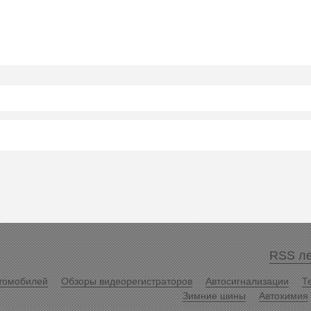
RSS ле
томобилей
Обзоры видеорегистраторов
Автосигнализации
Т
Зимние шины
Автохимия