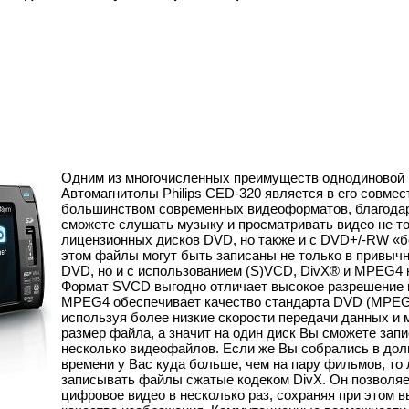
Одним из многочисленных преимуществ однодиновой
Автомагнитолы Philips CED-320 является в его совмес
большинством современных видеоформатов, благода
сможете слушать музыку и просматривать видео не то
лицензионных дисков DVD, но также и с DVD+/-RW «б
этом файлы могут быть записаны не только в привыч
DVD, но и с использованием (S)VCD, DivX® и MPEG4 
Формат SVCD выгодно отличает высокое разрешение 
MPEG4 обеспечивает качество стандарта DVD (MPEG
используя более низкие скорости передачи данных и
размер файла, а значит на один диск Вы сможете запи
несколько видеофайлов. Если же Вы собрались в долг
времени у Вас куда больше, чем на пару фильмов, то
записывать файлы сжатые кодеком DivX. Он позволя
цифровое видео в несколько раз, сохраняя при этом 