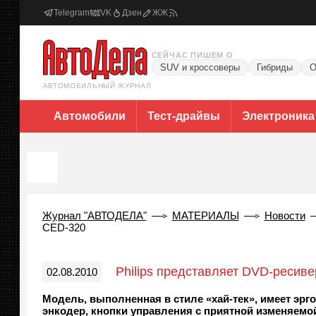
Telegram
VK
Дзен
ЖЖ
СЕЙЧАС ПИШЕМ О
SUV и кроссоверы
Гибриды
О
АВТОМОБИЛЬНЫЙ ЖУРНАЛ
Автомобили
Тест-драйвы
Электроника
Журнал "АВТОДЕЛА"
МАТЕРИАЛЫ
Новости
CED-320
Philips представляет DVD-ресив
02.08.2010
Модель, выполненная в стиле «хай-тек», имеет э
энкодер, кнопки управления с приятной изменяемой