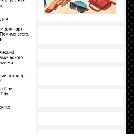
Philips CED-
в,
 для
т
м для карт
Помимо этого,
и,
ический
амического
бимыми
ный энкодер,
У.
ан-При
Prix
купке