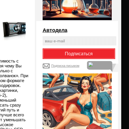
Автодела
тимость с
ря чему Вы
Подписка письмом
лько с
олванок». При
ном формате
кодировок.
картинки,
-2),
 меньший
сать сразу
ий путь и
 лучше всего
ет уменьшать
высокое