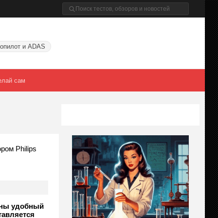
опилот и ADAS
елай сам
ом Philips
ены удобный
тавляется