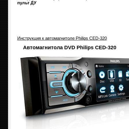
пульт ДУ
Инструкция к автомагнитоле Philips CED-320
Автомагнитола DVD Philips CED-320