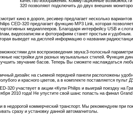
качество изображения. Коммутационные возможности 
320 позволяют подключить до двух внешних мониторо
смотрит кино в дороге, ресивер предлагает несколько вариантов
ilips CED-320 предлагает функцию MP3 Link, которая позволяе
ортативных медиаплееров. Благодаря интерфейсу USB и слота
лам, видеозаписям и фотографиям станет простым и удобным. 
торая выведет на дисплей информацию о названии радиостанци
озможностями для воспроизведения звука:3-полосный параметр
нужные настройки для разных музыкальных стилей. Функция дин
улучшить звучание басов. Теперь Вы сможете наслаждаться лю
мичный дизайн: на съемной передней панели расположены удоб
олубого и красного цветов, а в комплекте поставляется пульт Д
D-320 участвует в акции «Купи Philips и выиграй поездку на Гр
ября 2010 года! Не упустите свой шанс попасть на финал Grand 
и в недорогой коммерческий транспорт. Мы рекомендуем при по
вать сразу и установку данной автомагнитолы.