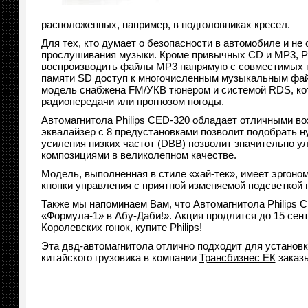
расположенных, например, в подголовниках кресел.
Для тех, кто думает о безопасности в автомобиле и не 
прослушивания музыки. Кроме привычных CD и MP3, Ph
воспроизводить файлы MP3 напрямую с совместимых п
памяти SD доступ к многочисленным музыкальным фай
модель снабжена FM/УКВ тюнером и системой RDS, ко
радиопередачи или прогнозом погоды.
Автомагнитола Philips CED-320 обладает отличными в
эквалайзер с 8 предустановками позволит подобрать 
усиления низких частот (DBB) позволит значительно 
композициями в великолепном качестве.
Модель, выполненная в стиле «хай-тек», имеет эргоно
кнопки управления с приятной изменяемой подсветкой г
Также мы напоминаем Вам, что Автомагнитола Philips CE
«Формула-1» в Абу-Даби!». Акция продлится до 15 сент
Королевских гонок, купите Philips!
Эта двд-автомагнитола отлично подходит для установк
китайского грузовика в компании
Трансбизнес ЕК
заказы