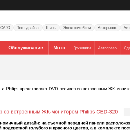
САГО
Тест-драйвы
Шины
Электромобили
Авторынок
Авт
Обслуживание
Мото
Грузовики
Автоправо
Сд
Philips представляет DVD-ресивер со встроенным ЖК-монитор
ер со встроенным ЖК-монитором Philips CED-320
ргономичный дизайн: на съемной передней панели располож
 подсветкой голубого и красного цветов, а в комплекте пос