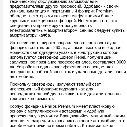
техническому обслуживанию автомобилей и
представителями других профессий. Вдобавок к своим
уникальным опциям, портативный фонарик Premium
обладает некоторыми ключевыми функциями более
крупных инспекционных фонарей. Несмотря на то, что
специалисты прогнозируют популярность
электромагнитным амортизатором, сейчас следует
купить
амортизаторы каяба
.
Интенсивность широко-направленного светового луча
фонарика составляет 260 лк, а самая высокая выходная
мощность светодиодной указки, в конструкции которой
используется светодиод Luxeon Rebel, получивший
заслуженное признание профессионалов, составляет 3600
лк. Устройство одинаково эффективно освещает как
поверхность рабочей зоны, так и удаленные детали шасси
автомобиля.
Поскольку светодиоды излучают теплый свет,
инспекционный фонарик подходит как для
непродолжительной диагностики, так и для длительного
технического ремонта.
Корпус фонарика Philips Premium имеет пластиковую
основу с металлическими вставками и удобную
прорезиненную рукоятку. Вращающийся магнитный зажим
позволяет закреплять фонарик на капоте автомобиля, что
освобождает руки во время работы. К тому же такое