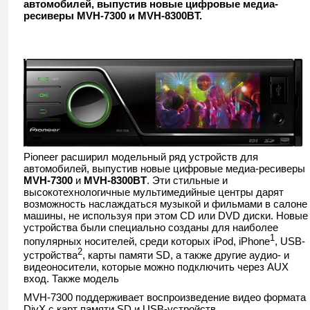
автомобилей, выпустив новые цифровые медиа-
АВТОМОБИЛЬНЫХ АВ СИСТЕМ
ресиверы MVH-7300 и MVH-8300BT.
Pioneer расширил модельный ряд устройств для
автомобилей, выпустив новые цифровые медиа-ресиверы
MVH
-7300
и
MVH
-8300
BT
. Эти стильные и
высокотехнологичные мультимедийные центры дарят
возможность наслаждаться музыкой и фильмами в салоне
машины, не используя при этом CD или DVD диски. Новые
устройства были специально созданы для наиболее
1
популярных носителей, среди которых iPod, iPhone
, USB-
2
устройства
, карты памяти SD, а также другие аудио- и
видеоносители, которые можно подключить через AUX
вход. Также модель
MVH-7300 поддерживает воспроизведение видео формата
DivX с карт памяти SD и USB-устройств.