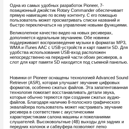
Одна из самых удобных разработок Pioneer, 7-
позиционный джойстик Rotary Commander обеспечивает
прямую навигацию по всему контенту. С его помощью
пользователь может просматривать списки названий и
быстро переключаться на управление новыми функциями.
Великолепное качество видео на новых ресиверах,
дополняется идеальным звучанием. Обе новинки
поддерживают воспроизведение музыки в форматах MP3,
WMA и iTunes AAC с USB-устройств и карт памяти SD. Для
удобства использования USB-вход расположен
непосредственно на передней части обоих ресиверов, а
слот для карт памяти SD находится под съемной панелью.
Новинки от Pioneer оснащены технологией Advanced Sound
Retriever (ASR), которая улучшает звучание цифровых
форматов, особенно сжатых файлов. Эта запатентованная
технология помогает восстанавливать детали звука,
которые обычно теряются при создании сжатых аудио-
файлов. Благодаря наличию 8-полосного графического
эквалайзера пользователь может настраивать звучание
ресивера в соответствии с акустическими
характеристиками салона машины и пожеланиями
слушателей. Высоковольтные (4В) выходы для задних и
передних колонок и сабвуфера позволяют легко