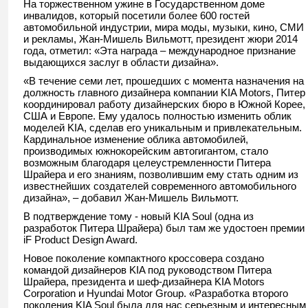
На торжественном ужине в Государственном доме
инвалидов, который посетили более 600 гостей
автомобильной индустрии, мира моды, музыки, кино, СМИ
и рекламы, Жан-Мишель Вильмотт, президент жюри 2014
года, отметил: «Эта награда – международное признание
выдающихся заслуг в области дизайна».
«В течение семи лет, прошедших с момента назначения на
должность главного дизайнера компании KIA Motors, Питер
координировал работу дизайнерских бюро в Южной Корее,
США и Европе. Ему удалось полностью изменить облик
моделей KIA, сделав его уникальным и привлекательным.
Кардинальное изменение облика автомобилей,
производимых южнокорейским автогигантом, стало
возможным благодаря целеустремленности Питера
Шрайера и его знаниям, позволившим ему стать одним из
известнейших создателей современного автомобильного
дизайна», – добавил Жан-Мишель Вильмотт.
В подтверждение тому - новый KIA Soul (одна из
разработок Питера Шрайера) был там же удостоен премии
iF Product Design Award.
Новое поколение компактного кроссовера создано
командой дизайнеров KIA под руководством Питера
Шрайера, президента и шеф-дизайнера KIA Motors
Corporation и Hyundai Motor Group. «Разработка второго
поколения KIA Soul была для нас серьезным и интересным