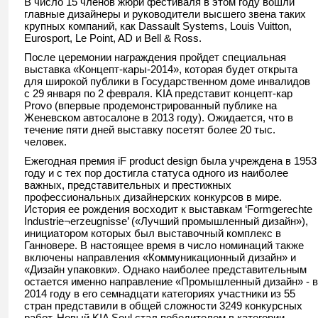
В число 15 членов жюри фестиваля в этом году вошли
главные дизайнеры и руководители высшего звена таких
крупных компаний, как Dassault Systems, Louis Vuitton,
Eurosport, Le Point, AD и Bell & Ross.
После церемонии награждения пройдет специальная
выставка «Концепт-кары-2014», которая будет открыта
для широкой публики в Государственном доме инвалидов
с 29 января по 2 февраля. KIA представит концепт-кар
Provo (впервые продемонстрированный публике на
Женевском автосалоне в 2013 году). Ожидается, что в
течение пяти дней выставку посетят более 20 тыс.
человек.
Ежегодная премия iF product design была учреждена в 1953
году и с тех пор достигла статуса одного из наиболее
важных, представительных и престижных
профессиональных дизайнерских конкурсов в мире.
История ее рождения восходит к выставкам ‘Formgerechte
Industrie¬erzeugnisse’ («Лучший промышленный дизайн»),
инициатором которых был выставочный комплекс в
Ганновере. В настоящее время в число номинаций также
включены направления «Коммуникационный дизайн» и
«Дизайн упаковки». Однако наиболее представительным
остается именно направление «Промышленный дизайн» - в
2014 году в его семнадцати категориях участники из 55
стран представили в общей сложности 3249 конкурсных
работ. Новый KIA Soul стал победителем в категории