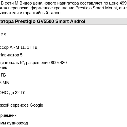
. В сети М.Видео цена нового навигатора составляет по цене 499
для переноски, фирменное крепление Prestigio Smart Mount, ав
ьзователя и гарантийный талон.
атора Prestigio GV5500 Smart Androi
GPS
ессор ARM 11, 1 ГГц
Навигатор 5
диагональ 5", разрешение 800х480
очек
 ГБ
6 МБ
DHC до 32 Гб
ржкой сервисов Google
приемник
5-мм аудиовход