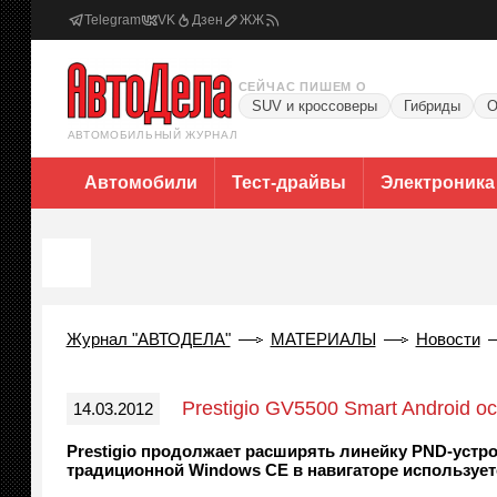
Telegram
VK
Дзен
ЖЖ
СЕЙЧАС ПИШЕМ О
SUV и кроссоверы
Гибриды
О
АВТОМОБИЛЬНЫЙ ЖУРНАЛ
Автомобили
Тест-драйвы
Электроника
Журнал "АВТОДЕЛА"
МАТЕРИАЛЫ
Новости
Prestigio GV5500 Smart Android 
14.03.2012
Prestigio продолжает расширять линейку PND-устро
традиционной Windows CE в навигаторе использует