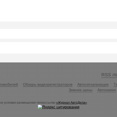
RSS ле
томобилей
Обзоры видеорегистраторов
Автосигнализации
Т
Зимние шины
Автохимия
ри условии размещения гиперссылки
«Журнал АвтоДела»
.