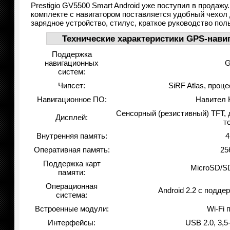
Prestigio GV5500 Smart Android уже поступил в продажу
комплекте с навигатором поставляется удобный чехол 
зарядное устройство, стилус, краткое руководство пол
Технические характеристики GPS-навиг
Поддержка
навигационных
систем:
Чипсет:
SiRF Atlas, проц
Навигационное ПО:
Навител 
Сенсорный (резистивный) TFT, 
Дисплей:
т
Внутренняя память:
4
Оперативная память:
25
Поддержка карт
MicroSD/S
памяти:
Операционная
Android 2.2 с подде
система:
Встроенные модули:
Wi-Fi 
Интерфейсы:
USB 2.0, 3,