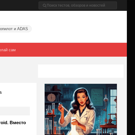
опилот и ADAS
елай сам
а
oid. Вместо