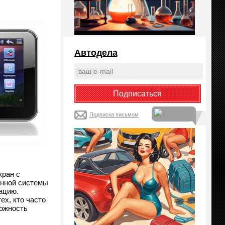
Автодела
Подписка письмом
кран с
онной системы
ацию.
ех, кто часто
можность