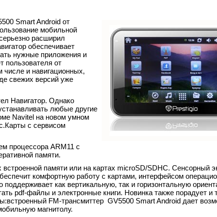
500 Smart Android от
ользование мобильной
 серьезно расширил
авигатор обеспечивает
вать нужные приложения и
т пользователя от
 числе и навигационных,
оде свежих версий уже
тел Навигатор. Однако
 устанавливать любые другие
ме Navitel на новом умном
кс.Карты с сервисом
нием процессора ARM11 с
еративной памяти.
 встроенной памяти или на картах microSD/SDHC. Сенсорный э
 обеспечит комфортную работу с картами, интерфейсом операци
о поддерживает как вертикальную, так и горизонтальную ориент
ть pdf-файлы и электронные книги. Новинка также порадует и т
ны:встроенный FM-трансмиттер GV5500 Smart Android дает воз
мобильную магнитолу.