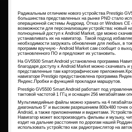
Радикальным отличием нового устройства Prestigio GV5
большинства представленных на рынке PND стало исп
операционной системы Андроид. Отказ от Windows CE
возможности для персонализации устройства: новый н
полноценный доступ к Android Market, где можно скачи
устанавливать их на навигатор. Такой подход избавляе
необходимости загружать обновления для любых, в том
программ вручную - Android Market сам сообщит о вых
установленного ПО и предложит их установить.
На GV5500 Smart Android установлена программа Нави
благодаря доступу к Android Market можно скачивать и
представленные там картографические приложения.Кро
навигаторе Prestigio предустановлена программа Янде
Яндекс.Пробки и функцией прокладки маршрутов.
Prestigio GV5500 Smart Android работает под управле
тактовой частотой 1 ГГц и оснащен 256 мегабайтами оп
Мультимедийные файлы можно хранить на 4 гигабайтах
диагональю 5'' и высоким разрешением 800х480 точек
Android, а также приложениями и виджетами. Устройств
Навигатор может воспроизводить фильмы и музыку, чита
ездит на дальние расстояния по дорогам нашей Родди
использовать устройство как радиотранслятор на авто