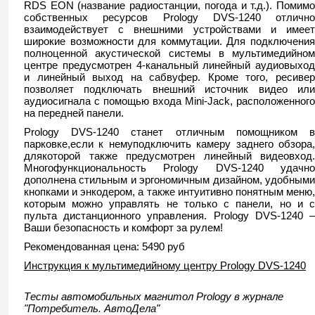
RDS EON (название радиостанции, погода и т.д.). Помимо
собственных ресурсов Prology DVS-1240 отлично
взаимодействует с внешними устройствами и имеет
широкие возможности для коммутации. Для подключения
полноценной акустической системы в мультимедийном
центре предусмотрен 4-канальный линейный аудиовыход
и линейный выход на сабвуфер. Кроме того, ресивер
позволяет подключать внешний источник видео или
аудиосигнала с помощью входа Mini-Jack, расположенного
на передней панели.
Prology DVS-1240 станет отличным помощником в
парковке,если к немуподключить камеру заднего обзора,
длякоторой также предусмотрен линейный видеовход.
Многофункциональность Prology DVS-1240 удачно
дополнена стильным и эргономичным дизайном, удобными
кнопками и энкодером, а также интуитивно понятным меню,
которым можно управлять не только с панели, но и с
пульта дистанционного управления. Prology DVS-1240 –
Ваши безопасность и комфорт за рулем!
Рекомендованная цена: 5490 руб
Инструкция к мультимедийному центру Prology DVS-1240
Тесты автомобильных магнитол Prology в журнале
"Потребитель. АвтоДела"