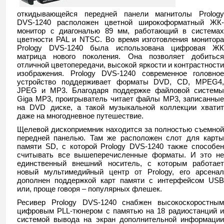
откидывающейся передней панели магнитолы Prology
DVS-1240 расположен цветной широкоформатный ЖК-
монитор с диагональю 89 мм, работающий в системах
цветности PAL и NTSC. Во время изготовления монитора
Prology DVS-1240 была использована цифровая ЖК
матрица нового поколения. Она позволяет добиться
отличной цветопередачи, высокой яркости и контрастности
изображения. Prology DVS-1240 современное головное
устройство поддерживает форматы DVD, CD, MPEG4,
JPEG и MP3. Благодаря поддержке файловой системы
Giga MP3, проигрыватель читает файлы MP3, записанные
на DVD диске, а такой музыкальной коллекции хватит
даже на многодневное путешествие.
Щелевой дископриемник находится за полностью съемной
передней панелью. Там же расположен слот для карты
памяти SD, с которой Prology DVS-1240 также способен
считывать все вышеперечисленные форматы. И это не
единственный внешний носитель, с которым работает
новый мультимедийный центр от Prology, его арсенал
дополнен поддержкой карт памяти с интерфейсом USB
или, проще говоря – популярных флешек.
Ресивер Prology DVS-1240 снабжен высокоскоростным
цифровым PLL-тюнером с памятью на 18 радиостанций и
системой вывода на экран дополнительной информации