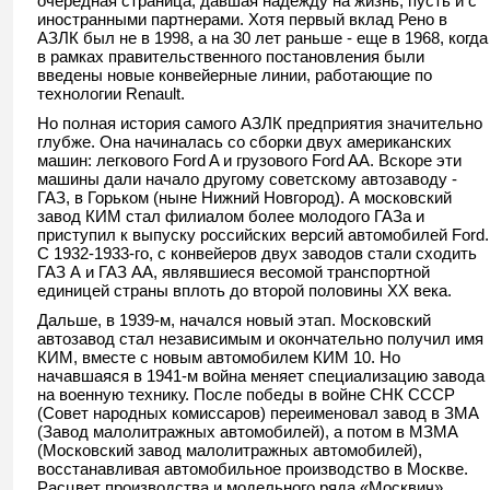
очередная страница, давшая надежду на жизнь, пусть и с
иностранными партнерами. Хотя первый вклад Рено в
АЗЛК был не в 1998, а на 30 лет раньше - еще в 1968, когда
в рамках правительственного постановления были
введены новые конвейерные линии, работающие по
технологии Renault.
Но полная история самого АЗЛК предприятия значительно
глубже. Она начиналась со сборки двух американских
машин: легкового Ford A и грузового Ford AA. Вскоре эти
машины дали начало другому советскому автозаводу -
ГАЗ, в Горьком (ныне Нижний Новгород). А московский
завод КИМ стал филиалом более молодого ГАЗа и
приступил к выпуску российских версий автомобилей Ford.
С 1932-1933-го, с конвейеров двух заводов стали сходить
ГАЗ А и ГАЗ АА, являвшиеся весомой транспортной
единицей страны вплоть до второй половины XX века.
Дальше, в 1939-м, начался новый этап. Московский
автозавод стал независимым и окончательно получил имя
КИМ, вместе с новым автомобилем КИМ 10. Но
начавшаяся в 1941-м война меняет специализацию завода
на военную технику. После победы в войне СНК СССР
(Совет народных комиссаров) переименовал завод в ЗМА
(Завод малолитражных автомобилей), а потом в МЗМА
(Московский завод малолитражных автомобилей),
восстанавливая автомобильное производство в Москве.
Расцвет производства и модельного ряда «Москвич»