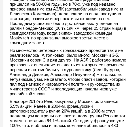
пришелся на 50-60-е годы, но в 70-х, уже под недавно
присвоенным именем АЗЛК (автомобильный завод имени
Ленинского Комсомола), дела пошли на спад, наступила
стагнация, развитие и перспективы сходили на нет.
Последним успехом - было достойное выступление на
ралли Лондон-Мехико (26 тысяч км, через 25 стран мира) в
семидесятом году, когда экипаж заводской команды
Moskvitch по праву занял высокое третье место в
командном зачете.
Но множество интересных гражданских проектов так и не
реализовалось. А толковых было много: Москвичи 3-5,
Москвичи серии C и ряд других. На АЗЛК работало немало
прекрасных специалистов, часть из которых со временем
перешли в автомобильную журналистику (Лев Шугуров,
Александр Диваков, Александр Пикуленко) Но только их
энтузиазма, увы, не хватало, чтобы спасти завод, который
пал под натиском неграмотной политики руководства из
министерства СССР и последующих начальников уже
российской эпохи.
В ноябре 2012-го Рено выкупила у Москвы оставшиеся
5,9% акций. Ранее, в 2004-м, французский
автопроизводитель купил 26% акций, а в 2006-м стал
владельцем контрольного пакета: доля группы Рено на тот
момент составила 94,1% акций. Сегодня у французов уже
100%, что, в общем и целом, компании обошлось в 480