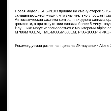
Новая модель SHS-N103 пришла на смену старой SHS-N
складывающиеся «уши», что значительно упрощает хр
Автоматическая система контроля входного сигнала с
громкости, а при отсутствии сигнала более 5 минут на
Наушники могут использоваться с мониторами Alpine 
M780/M780EM, TME-M680/M680EM, PKG-1000P и PKG-
Рекомендуемая розничная цена на ИК-наушники Alpine S