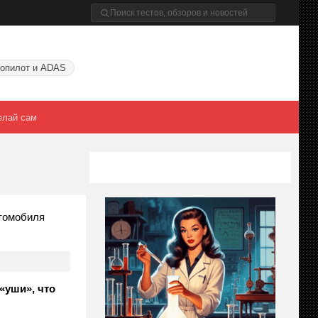
опилот и ADAS
елай сам
томобиля
«уши», что