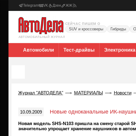
Telegram
VK
Дзен
ЖЖ
СЕЙЧАС ПИШЕМ О
SUV и кроссоверы
Гибриды
О
АВТОМОБИЛЬНЫЙ ЖУРНАЛ
Автомобили
Тест-драйвы
Электроника
Журнал "АВТОДЕЛА"
МАТЕРИАЛЫ
Новости
Новые одноканальные ИК-наушни
10.09.2009
Новая модель SHS-N103 пришла на смену старой SH
значительно упрощает хранение наушников в автом