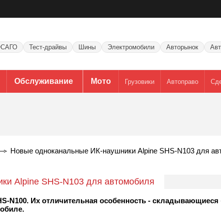
САГО
Тест-драйвы
Шины
Электромобили
Авторынок
Авт
Обслуживание
Мото
Грузовики
Автоправо
Сд
Новые одноканальные ИК-наушники Alpine SHS-N103 для ав
ки Alpine SHS-N103 для автомобиля
S-N100. Их отличительная особенность - складывающиеся 
обиле.