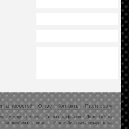
нта новостей
О нас
Контакты
Партнерам
есты моторных масел
Тесты антифризов
Летние шины
Автомобильные лампы
Автомобильные аккумуляторы