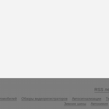
RSS ле
томобилей
Обзоры видеорегистраторов
Автосигнализации
Т
Зимние шины
Автохимия