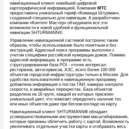
навигационный клиент новейшей цифровой
картографической информацией. Компания
МТС
предоставила уникальный тариф «Команда Штурман»,
созданный специально для навигации. А разработчики
компании «Контент Мастер» объединили все эти
возможности в новой удобной и функциональной
навигации SHTURMANN®.
Управление навигационной системой построено таким
образом, чтобы использование было понятным и без
инструкций. Адресный поиск программы выполнен с
учетом специфики российской нумерации домов. Помимо
адресной информации, в программе есть
структурированная база POI - «точек интереса»:
ресторанов, автосервисов, АЗС, всего более 100 000
объектов городской инфраструктуры только в Москве. Для
удобства пользователей в навигационную программу
добавлена информация о постах ГАИ, камерах контроля
скорости, и аварийных перекрестах. База объектов
разделена на 16 групп, каждой из которых присвоен
уникальный цвет, что помогает определить наличие тех
или иных объектов даже при беглом взгляде на карту.
Навигационный клиент SHTURMANN
®
обладает
усовершенствованными инструментами масштабирования,
которые призваны облегчить работу с картой. Возможность
увеличивать отдельные участки карты и отображать весь