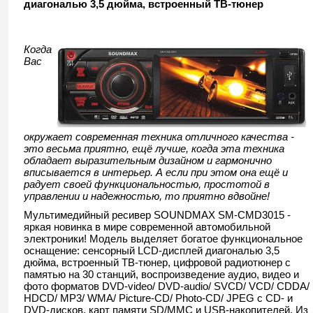
диагональю 3,5 дюйма, встроенный ТВ-тюнер
Когда
Вас
окружает современная техника отличного качества -
это весьма приятно, ещё лучше, когда эта техника
обладает выразительным дизайном и гармонично
вписывается в интерьер. А если при этом она ещё и
радует своей функциональностью, простотой в
управлении и надежностью, то приятно вдвойне!
Мультимедийный ресивер SOUNDMAX SM-CMD3015 -
яркая новинка в мире современной автомобильной
электроники! Модель выделяет богатое функциональное
оснащение: сенсорный LCD-дисплей диагональю 3,5
дюйма, встроенный ТВ-тюнер, цифровой радиотюнер с
памятью на 30 станций, воспроизведение аудио, видео и
фото форматов DVD-video/ DVD-audio/ SVCD/ VCD/ CDDA/
HDCD/ MP3/ WMA/ Picture-CD/ Photo-CD/ JPEG c CD- и
DVD-дисков, карт памяти SD/MMC и USB-накопителей. Из