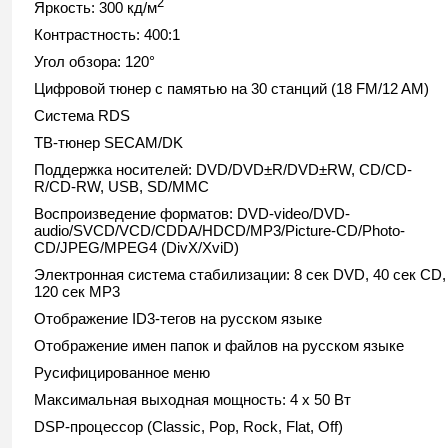
2
Яркость: 300 кд/м
Контрастность: 400:1
Угол обзора: 120°
Цифровой тюнер с памятью на 30 станций (18 FM/12 AM)
Система RDS
ТВ-тюнер SECAM/DK
Поддержка носителей: DVD/DVD±R/DVD±RW, CD/CD-
R/CD-RW, USB, SD/MMC
Воспроизведение форматов: DVD-video/DVD-
audio/SVCD/VCD/CDDA/HDCD/MP3/Picture-CD/Photo-
CD/JPEG/MPEG4 (DivX/XviD)
Электронная система стабилизации: 8 сек DVD, 40 сек CD,
120 cек MP3
Отображение ID3-тегов на русском языке
Отображение имен папок и файлов на русском языке
Русифицированное меню
Максимальная выходная мощность: 4 x 50 Вт
DSP-процессор (Classic, Pop, Rock, Flat, Off)