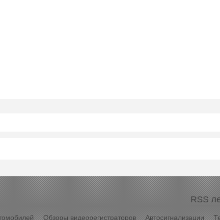
RSS ле
томобилей
Обзоры видеорегистраторов
Автосигнализации
Т