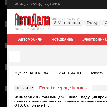
Telegram
VK
Дзен
ЖЖ
СЕЙЧАС ПИШЕМ О
SUV и кроссоверы
Гибриды
О
АВТОМОБИЛЬНЫЙ ЖУРНАЛ
Автомобили
Тест-драйвы
Электроника
Журнал "АВТОДЕЛА"
МАТЕРИАЛЫ
Новости
Ferrari в сердце Москвы
01.02.2012
28 января 2012 года концерн "Шелл", ведущий про
съемки нового рекламного ролика моторного масла Sh
GTB, California и FF.