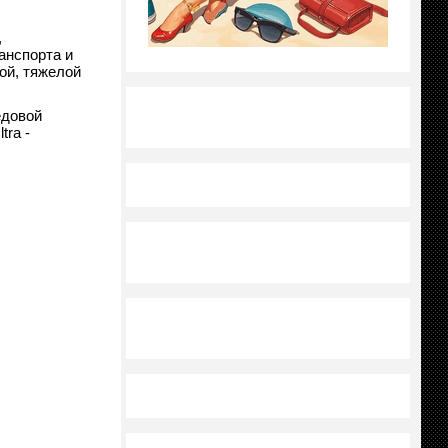
,
анспорта и
ой, тяжелой
едовой
tra -