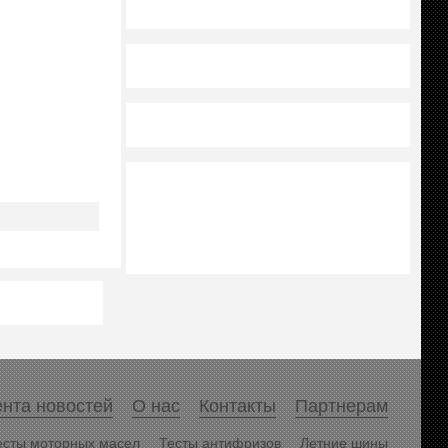
нта новостей
О нас
Контакты
Партнерам
есты моторных масел
Тесты антифризов
Летние шины