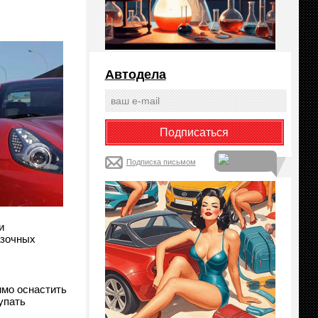
Автодела
Подписка письмом
и
азочных
имо оснастить
упать