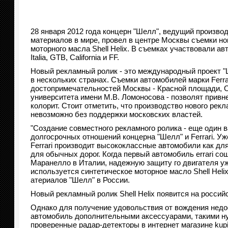
28 января 2012 года концерн "Шелл", ведущий произво
материалов в мире, провел в центре Москвы съемки но
моторного масла Shell Helix. В съемках участвовали ав
Italia, GTB, California и FF.
Новый рекламный ролик - это международный проект "
в нескольких странах. Съемки автомобилей марки Ferra
достопримечательностей Москвы - Красной площади, О
университета имени М.В. Ломоносова - позволят привн
колорит. Стоит отметить, что производство нового рек
невозможно без поддержки московских властей.
"Создание совместного рекламного ролика - еще один 
долгосрочных отношений концерна "Шелл" и Ferrari. Уж
Ferrari производит высококлассные автомобили как для
для обычных дорог. Когда первый автомобиль errari со
Маранелло в Италии, надежную защиту го двигателя уж
используется синтетическое моторное масло Shell Heli
атериалов "Шелл" в России.
Новый рекламный ролик Shell Helix появится на российс
Однако для получение удовольствия от вождения недо
автомобиль дополнительными аксессуарами, такими н
проверенные
радар-детекторы
в интернет магазине kupi-