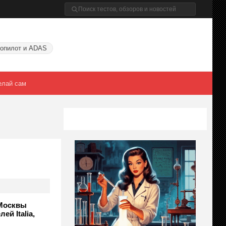
опилот и ADAS
елай сам
 Москвы
й Italia,