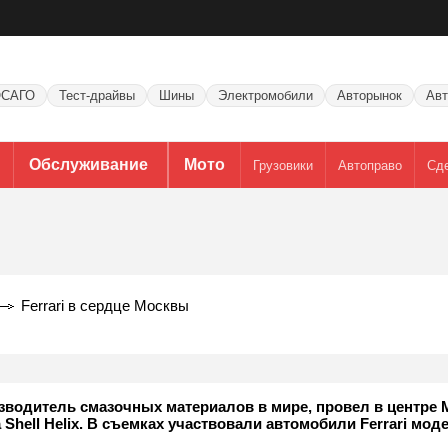
САГО
Тест-драйвы
Шины
Электромобили
Авторынок
Авт
Обслуживание
Мото
Грузовики
Автоправо
Сд
Ferrari в сердце Москвы
изводитель смазочных материалов в мире, провел в центре
ell Helix. В съемках участвовали автомобили Ferrari моделе