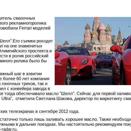
дитель смазочных
вого рекламногоролика
томобили Ferrari моделей
Шелл".Его съемки роходят
ri на оне знаменитых
лимпийского проспекта и
ести в ролик российский
ламного ролика было бы
важный шаг в азвитии
е более 60 лет компания
 гоночных треков, так и
шел с конвейера завода в
е тогда обеспечивало масло "Шелл". Сейчас для первой заливк
x Ultra", отметила Светлана Шакова, директор по маркетингу см
ких телеэкранах в сентябре 2012 года.
статочно только лишь заливать хорошее масло. Также необход
ужными в дальних поездках. Мы настоятельно рекомендуем пок
radar.ru.