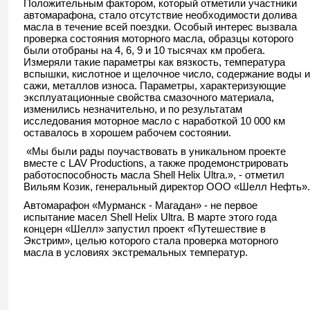
Положительным фактором, который отметили участники
автомарафона, стало отсутствие необходимости долива
масла в течение всей поездки. Особый интерес вызвала
проверка состояния моторного масла, образцы которого
были отобраны на 4, 6, 9 и 10 тысячах км пробега.
Измеряли такие параметры как вязкость, температура
вспышки, кислотное и щелочное число, содержание воды и
сажи, металлов износа. Параметры, характеризующие
эксплуатационные свойства смазочного материала,
изменились незначительно, и по результатам
исследования моторное масло с наработкой 10 000 км
оставалось в хорошем рабочем состоянии.
«Мы были рады поучаствовать в уникальном проекте
вместе с LAV Productions, а также продемонстрировать
работоспособность масла Shell Helix Ultra.», - отметил
Вильям Козик, генеральный директор ООО «Шелл Нефть».
Автомарафон «Мурманск - Магадан» - не первое
испытание масел Shell Helix Ultra. В марте этого года
концерн «Шелл» запустил проект «Путешествие в
Экстрим», целью которого стала проверка моторного
масла в условиях экстремальных температур.