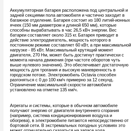
Аккумуляторная батарея расположена под центральной и
задней секциями пола автомобиля и частично заходит в
багажное отделение. Батарея состоит из 180 литий-ионных
ячеек (150 мм диаметром и длиной 650 мм), которые
способны вырабатывать в час 26,5 кВч энергии. Вес
батареи составляет около 315 кг. Батарея приводит в
действие электродвигатель, мощность которого в
постоянном режиме составляет 60 кВт, а при максимальной
нагрузке - 85 кВт. Максимальный крутящий момент
двигателя, 270 Нм, может быть достигнут практически с
момента начала движения (при частоте оборотов чуть
выше нулевого значения). Это обеспечивает достаточную
мощность для трогания и высокую маневренность в
городском потоке. Электромобиль Octavia способен
разгоняться с 0 до 100 км/ч примерно за 12 секунд.
Ограничение максимальной скорости автомобиля
установлено на отметке 135 км/ч.
Агрегаты и системы, которые в обычном автомобиле
получают энергию от двигателя внутреннего сгорания
(например, система кондиционирования воздуха и
обогрева), в электромобиле питаются непосредственно от
бортовой сети. В экстремальных погодных условиях это
может отрицательно сказаться на запасе хода