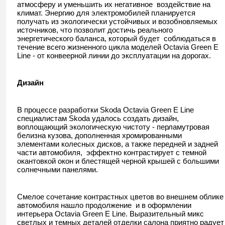
атмосферу и уменьшить их негативное воздействие на
климат. Энергию для электромобилей планируется
получать из экологически устойчивых и возобновляемых
источников, что позволит достичь реального
энергетического баланса, который будет соблюдаться в
течение всего жизненного цикла моделей Octavia Green E
Line - от конвеерной линии до эксплуатации на дорогах.
Дизайн
В процессе разработки Skoda Octavia Green E Line
специалистам Skoda удалось создать дизайн,
воплощающий экологическую чистоту - перламутровая
белизна кузова, дополненная хромированными
элементами колесных дисков, а также передней и задней
части автомобиля, эффектно контрастирует с темной
окантовкой окон и блестящей черной крышей с большими
солнечными панелями.
Смелое сочетание контрастных цветов во внешнем облике
автомобиля нашло продолжение и в оформлении
интерьера Octavia Green E Line. Выразительный микс
светлых и темных деталей отделки салона приятно радует