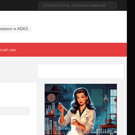
опилот и ADAS
елай сам