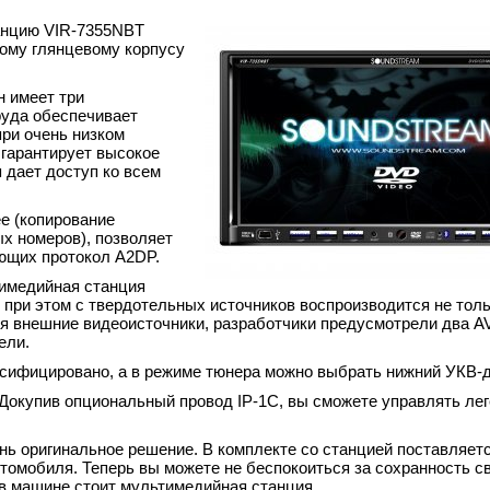
анцию VIR-7355NBT
ому глянцевому корпусу
 имеет три
руда обеспечивает
при очень низком
 гарантирует высокое
 дает доступ ко всем
ee (копирование
х номеров), позволяет
ющих протокол A2DP.
тимедийная станция
 при этом с твердотельных источников воспроизводится не толь
ся внешние видеоисточники, разработчики предусмотрели два AV
ели.
сифицировано, а в режиме тюнера можно выбрать нижний УКВ-д
. Докупив опциональный провод IP-1C, вы сможете управлять л
ь оригинальное решение. В комплекте со станцией поставляетс
мобиля. Теперь вы можете не беспокоиться за сохранность св
 в машине стоит мультимедийная станция.