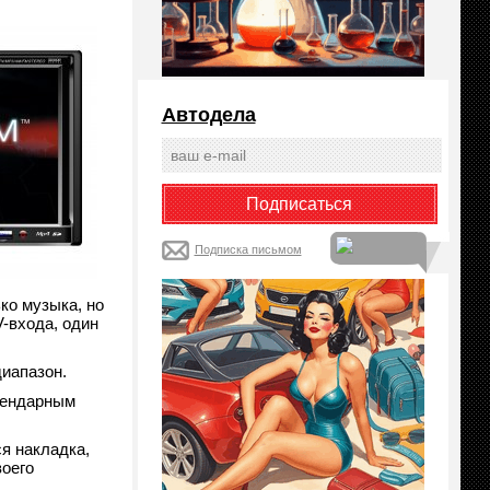
Автодела
Подписка письмом
ко музыка, но
-входа, один
иапазон.
егендарным
я накладка,
оего