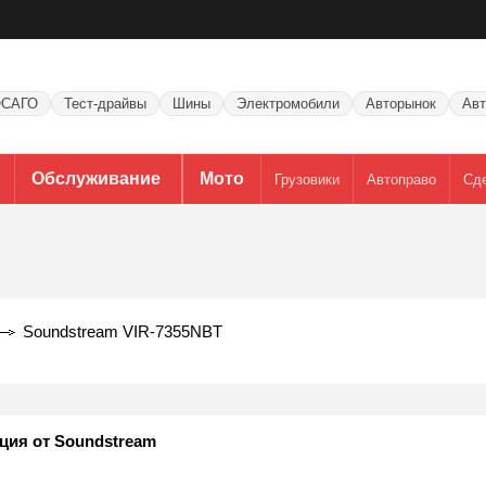
САГО
Тест-драйвы
Шины
Электромобили
Авторынок
Авт
Обслуживание
Мото
Грузовики
Автоправо
Сд
Soundstream VIR-7355NBT
ция от Soundstream