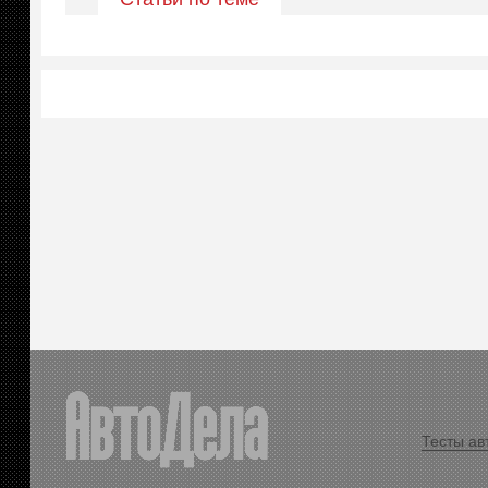
Тесты ав