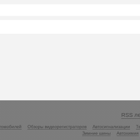
RSS ле
томобилей
Обзоры видеорегистраторов
Автосигнализации
Т
Зимние шины
Автохимия