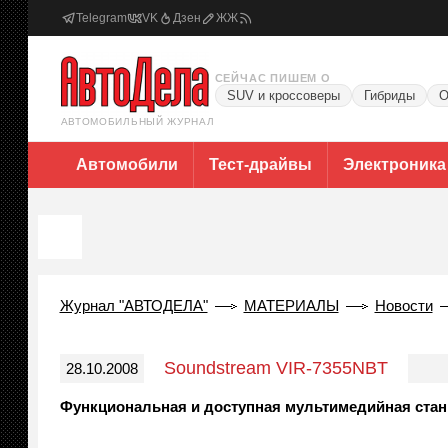
Telegram
VK
Дзен
ЖЖ
СЕЙЧАС ПИШЕМ О
SUV и кроссоверы
Гибриды
О
АВТОМОБИЛЬНЫЙ ЖУРНАЛ
Автомобили
Тест-драйвы
Электроника
Журнал "АВТОДЕЛА"
МАТЕРИАЛЫ
Новости
Soundstream VIR-7355NBT
28.10.2008
Функциональная и доступная мультимедийная стан