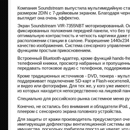
Компания Soundstream выпустила мультимедийную ст
размером 2DIN с 7-дюймовым экраном. Благодаря черн
выглядит она очень эффектно.
Экран Soundstream VIR-7355NBT моторизированный. Он
фиксированных положения передней панели, что без т
оптимальную контрастность и четкость картинки даже 
расположении станции в салоне. Разрешение 1440х234
качество изображения. Система сенсорного управления
функциям простым прикосновением.
Встроенный Bluetooth-адаптер, кроме функций hands-fr
телефонной книжки, просмотр набранных и пропущенны
передавать потоковое аудио с телефонов, поддержива
Кроме традиционных источников - DVD, тюнера - муль
поддерживает подключение SD-карт и Flash-носителей,
и видео или фотографии. Для тех же, у кого уже имеют
из которых находится непосредственно на лицевой пан
Специально для российского рынка системное меню ру
Конечно, не остались без внимания и обладатели iPod
плеером с сенсорного экрана головного устройства.
Для защиты от кражи производитель предусмотрел очен
имитирующая дефлекторы вентиляционной системы авто
имущества, поскольку грабители просто не увидят, что