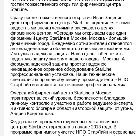
гостей торжественного открытия фирменного центра
StarLine.
Сразу после торжественного открытия Иван Зацепин,
директор фирменного центра StarLine, поделился с нами
радостными впечатлениями и рассказал о целях
фирменного центра: «Сегодня мы открываем еще один
фирменный центр StarLine в Москве. Москва - большой
динамичный город. Ежедневно сотни жителей становятся
автовладельцами и обзаводятся новыми автомобилями.
Им нужна надежная защита. Наша цель - обеспечить
надежную защиту жителям нашего города - Москвы. А
формула надежной защиты проста: надежное
инновационное охранное оборудование StarLine +
профессиональная установка. Наши технические
специалисты прошли обучение у производителя - НПО
СтарЛайн и являются настоящими профессионалами».
Очередной фирменный центр StarLine в Москве
гарантирует высокий уровень безопасности благодаря
личному контролю и участию в работе ведущего эксперта
и активного блогера в области авторской защиты от угона,
Андрея Кондрашова.
Федеральная программа фирменных установочных
центров StarLine стартовала в начале 2013 года. В
программе принимают участие НПО СтарЛайн и сервисные