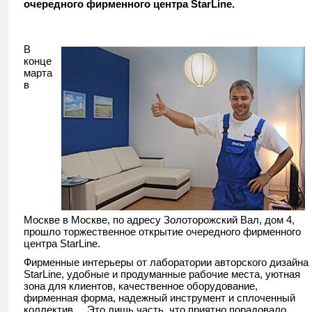
очередного фирменного центра StarLine.
В
конце
марта
в
Москве в Москве, по адресу Золоторожский Вал, дом 4,
прошло торжественное открытие очередного фирменного
центра StarLine.
Фирменные интерьеры от лаборатории авторского дизайна
StarLine, удобные и продуманные рабочие места, уютная
зона для клиентов, качественное оборудование,
фирменная форма, надежный инструмент и сплоченный
коллектив.... Это лишь часть, что приятно порадовало