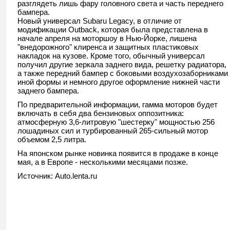
разглядеть лишь фару головного света и часть переднего
бампера.
Новый универсал Subaru Legacy, в отличие от
модификации Outback, которая была представлена в
начале апреля на моторшоу в Нью-Йорке, лишена
"внедорожного" клиренса и защитных пластиковых
накладок на кузове. Кроме того, обычный универсал
получил другие зеркала заднего вида, решетку радиатора,
а также передний бампер с боковыми воздухозаборниками
иной формы и немного другое оформление нижней части
заднего бампера.
По предварительной информации, гамма моторов будет
включать в себя два бензиновых оппозитника:
атмосферную 3,6-литровую "шестерку" мощностью 256
лошадиных сил и турбированный 265-сильный мотор
объемом 2,5 литра.
На японском рынке новинка появится в продаже в конце
мая, а в Европе - несколькими месяцами позже.
Источник: Auto.lenta.ru