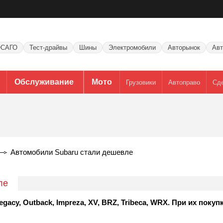
САГО
Тест-драйвы
Шины
Электромобили
Авторынок
Авт
Обслуживание
Мото
Грузовики
Автоправо
Сд
Автомобили Subaru стали дешевле
ле
cy, Outback, Impreza, XV, BRZ, Tribeca, WRX. При их покуп