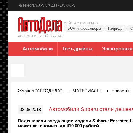
Telegram
VK
Дзен
ЖЖ
СЕЙЧАС ПИШЕМ О
SUV и кроссоверы
Гибриды
О
АВТОМОБИЛЬНЫЙ ЖУРНАЛ
Автомобили
Тест-драйвы
Электроника
Журнал "АВТОДЕЛА"
МАТЕРИАЛЫ
Новости
Автомобили Subaru стали дешев
02.08.2013
Подешевели следующие модели Subaru: Forester, Lega
может сэкономить до 410.000 рублей.