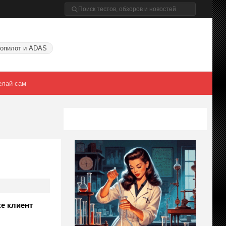
опилот и ADAS
елай сам
ке клиент