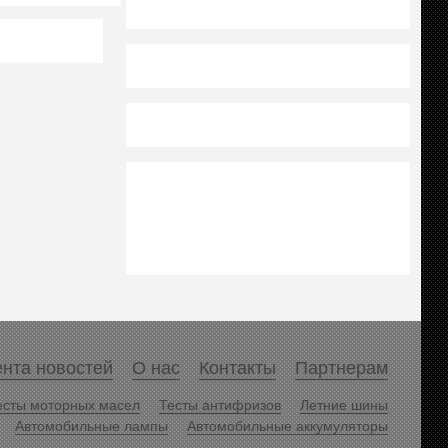
нта новостей
О нас
Контакты
Партнерам
есты моторных масел
Тесты антифризов
Летние шины
Автомобильные лампы
Автомобильные аккумуляторы