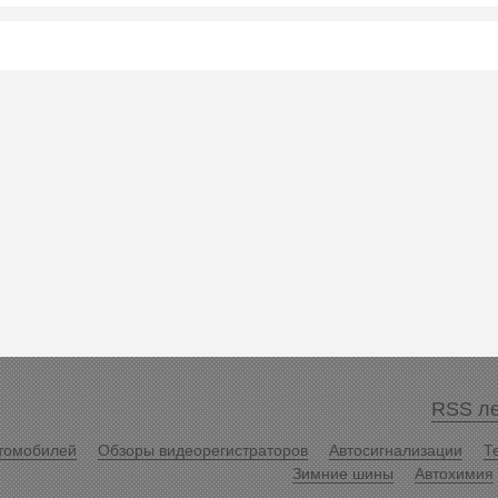
RSS ле
томобилей
Обзоры видеорегистраторов
Автосигнализации
Т
Зимние шины
Автохимия