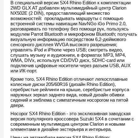
В специальной версии SX4 Rhino Edition к комплектации
2WD GLX AT добавлен мультимедийный центр Clarion
NX502E (2 DIN), предоставляющий множество
возможностей: прокладывать маршруты с помощью
встроенной системы навигации NavNGo iGo Primo 2.0,
разговаривать по телефону без помощи рук, пользуясь
модулем Parrot Bluetooth и микрофоном Bluetooth; получать
визуальную информацию посредством 6,2-дюймового
сенсорного дисплея WVGA высокого разрешения;
управлять iPod и iPhone через USB; смотреть видео,
слушать музыку и аудиокниги, в форматах MP3, MP4,
WMA, DIVx, используя СD/DVD диск, SDHC-card или
подключив цифровые носители через разъем USB, AUX
или ИК-порт.
Кроме того, SX4 Rhino Edition отличают легкосплавные
колесные диски 205/60R16 (дизайн Rhino Edition),
серебристые рейлинги на крыше, серебристые корпуса
наружных зеркал заднего вида, новый дизайн обивки
сидений и эмблема с симпатичным носорогом на пятой
двери.
Носорог SX4 Rhino Edition - это эксклюзивная заводская
версия популярного кроссовера Suzuki SX4 в сочетании с
современным мультимедиа центром Clarion и новыми
элементами в дизайне экстерьера и интерьера.
Цены на автомобили версии SX4 Rhino Edition: