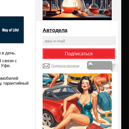
Автодела
 в день.
 связи с
 Уфе.
Подписка письмом
омобилей
у, гарантийный