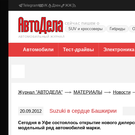
Telegram
VK
Дзен
ЖЖ
СЕЙЧАС ПИШЕМ О
SUV и кроссоверы
Гибриды
О
АВТОМОБИЛЬНЫЙ ЖУРНАЛ
Автомобили
Тест-драйвы
Электроника
Журнал "АВТОДЕЛА"
МАТЕРИАЛЫ
Новости
Suzuki в сердце Башкирии
20.09.2012
Сегодня в Уфе состоялось открытие нового дилерск
модельный ряд автомобилей марки.