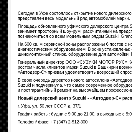
Сегодня в Уфе состоялось открытие нового дилерского
представлен весь модельный ряд автомобилей марки.
Площадь обновленного уфимского дилерского центра Suz
занимает просторный шоу-рум, рассчитанный на предс
познакомиться со всем модельным рядом Suzuki: Grand Vit
На 600 кв. м сервисной зоны расположены 6 постов с
диагностическим оборудованием. В зоне установлены: 
шиномонтажный станок, оборудование для автомойки. П
Генеральный директор OOO «СУЗУКИ МОТОР РУС» Коичи
ростом числа клиентов марки Suzuki в Башкирии возни
«Автодвор-С» призван удовлетворить возросший спрос
В свою очередь директор нового автосалона «Автодв
Suzuki и подчеркнула, что самое современное оборудо
и постгарантийный ремонт на высочайшем профессион
Новый дилерский центр Suzuki - «Автодвор-С» рас
г. Уфа, ул. 50 лет СССР, д. 37/1
График работы: будни с 9:00 до 21:00, в выходные с 9:0
Телефон/ факс: +7 (347) 2-912-800