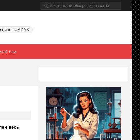
опилот и ADAS
елай сам
лен весь