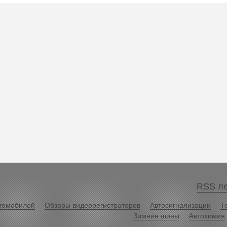
RSS ле
томобилей
Обзоры видеорегистраторов
Автосигнализации
Т
Зимние шины
Автохимия