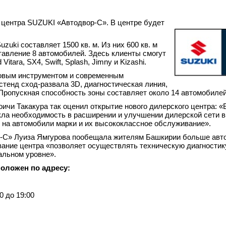
 центра SUZUKI «Автодвор-С». В центре будет
uki составляет 1500 кв. м. Из них 600 кв. м
тавление 8 автомобилей. Здесь клиенты смогут
ara, SX4, Swift, Splash, Jimny и Kizashi.
 новым инструментом и современным
стенд сход-развала 3D, диагностическая линия,
ропускная способность зоны составляет около 14 автомобилей
 Такакура так оценил открытие нового дилерского центра: «В
кла необходимость в расширении и улучшении дилерской сети в
 на автомобили марки и их высококлассное обслуживание».
ор-С» Луиза Ямгурова пообещала жителям Башкирии больше авт
вание центра «позволяет осуществлять техническую диагностик
альном уровне».
положен по адресу:
0 до 19:00