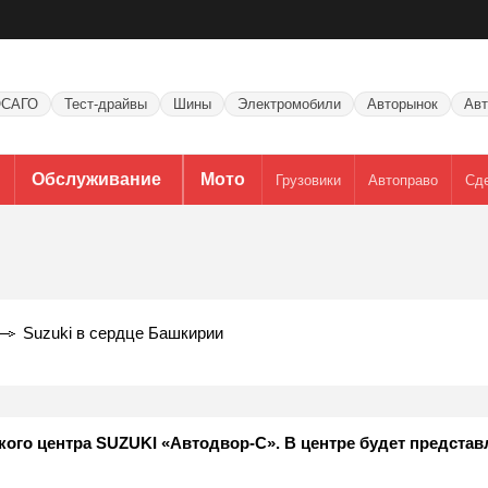
САГО
Тест-драйвы
Шины
Электромобили
Авторынок
Авт
Обслуживание
Мото
Грузовики
Автоправо
Сд
Suzuki в сердце Башкирии
ого центра SUZUKI «Автодвор-С». В центре будет представ