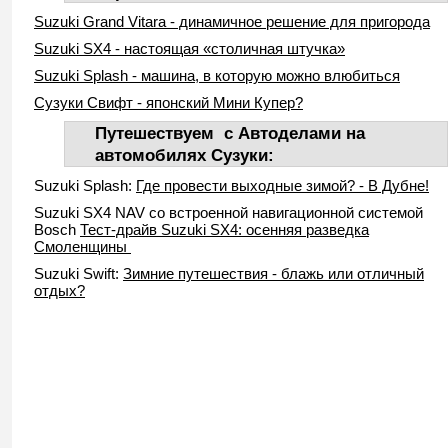
Suzuki Grand Vitara - динамичное решение для пригорода
Suzuki SX4 - настоящая «столичная штучка»
Suzuki Splash - машина, в которую можно влюбиться
Сузуки Свифт - японский Мини Купер?
Путешествуем с Автоделами на
автомобилях Сузуки:
Suzuki Splash:
Где провести выходные зимой? - В Дубне!
Suzuki SX4 NAV со встроенной навигационной системой
Bosch
Тест-драйв Suzuki SX4: осенняя разведка
Смоленщины
Suzuki Swift:
Зимние путешествия - блажь или отличный
отдых?