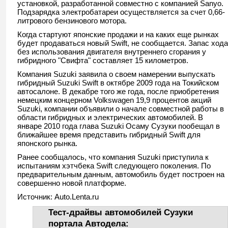
установкой, разработанной совместно с компанией Sanyo.
Подзарядка электробатареи осуществляется за счет 0,66-
литрового бензинового мотора.
Когда стартуют японские продажи и на каких еще рынках
будет продаваться новый Swift, не сообщается. Запас хода
без использования двигателя внутреннего сгорания у
гибридного "Свифта" составляет 15 километров.
Компания Suzuki заявила о своем намерении выпускать
гибридный Suzuki Swift в октябре 2009 года на Токийском
автосалоне. В декабре того же года, после приобретения
немецким концерном Volkswagen 19,9 процентов акций
Suzuki, компании объявили о начале совместной работы в
области гибридных и электрических автомобилей. В
январе 2010 года глава Suzuki Осаму Сузуки пообещал в
ближайшее время представить гибридный Swift для
японского рынка.
Ранее сообщалось, что компания Suzuki приступила к
испытаниям хэтчбека Swift следующего поколения. По
предварительным данным, автомобиль будет построен на
совершенно новой платформе.
Источник: Auto.Lenta.ru
Тест-драйвы автомобилей Сузуки
портала Автодела: