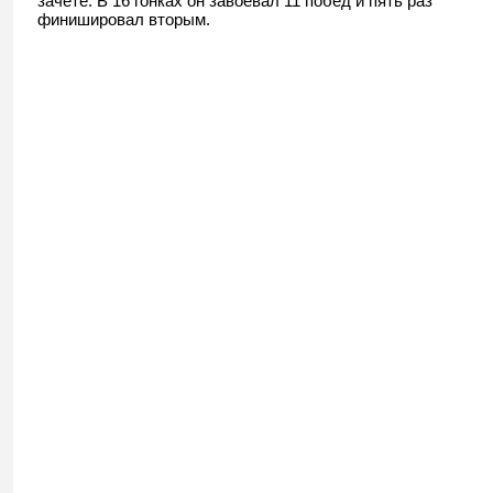
зачете. В 16 гонках он завоевал 11 побед и пять раз
финишировал вторым.