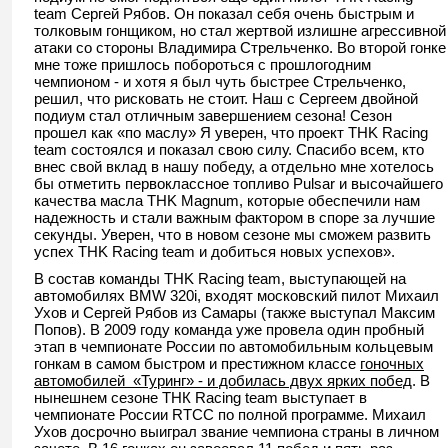
team Сергей Рябов. Он показал себя очень быстрым и
толковым гонщиком, но стал жертвой излишне агрессивной
атаки со стороны Владимира Стрельченко. Во второй гонке
мне тоже пришлось побороться с прошлогодним
чемпионом - и хотя я был чуть быстрее Стрельченко,
решил, что рисковать не стоит. Наш с Сергеем двойной
подиум стал отличным завершением сезона! Сезон
прошел как «по маслу» Я уверен, что проект THK Racing
team состоялся и показал свою силу. Спасибо всем, кто
внес свой вклад в нашу победу, а отдельно мне хотелось
бы отметить первоклассное топливо Pulsar и высочайшего
качества масла THK Magnum, которые обеспечили нам
надежность и стали важным фактором в споре за лучшие
секунды. Уверен, что в новом сезоне мы сможем развить
успех THK Racing team и добиться новых успехов».
В состав команды THK Racing team, выступающей на
автомобилях BMW 320i, входят московский пилот Михаил
Ухов и Сергей Рябов из Самары (также выступал Максим
Попов). В 2009 году команда уже провела один пробный
этап в чемпионате России по автомобильным кольцевым
гонкам в самом быстром и престижном классе
гоночных
автомобилей «Туринг» - и добилась двух ярких побед
. В
нынешнем сезоне ТНК Racing team выступает в
чемпионате России RTCC по полной программе. Михаил
Ухов досрочно выиграл звание чемпиона страны в личном