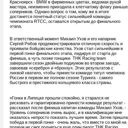
Красноярск - BMW в фирменных цветах, ведомая рукой
мастера, неизменно приходила к клетчатому флагу раньше
соперников. Однако вопрос о том, кому же в итоге
достанется почетный статус сильнейшей команды
чемпионата RTCC, оставался открытым до финального
этапа.
В ответственный момент Михаил Ухов и его напарник
Сергей Рябов продемонстрировали отличную скорость и
проявили бойцовские качества. Ухов стал сильнейшим в
первой гонке финального этапа, лидируя от старта до
финиша, а чуть позже гонщики THK Racing team
завершили сезон двойным подиумом во втором заезде,
завоевав «серебро» и «бронзу». Этих результатов с
лихвой хватило, чтобы принести команде титул чемпиона
России в первом же полном сезоне Туринга - самого
быстрого и престижного кольцевого класса страны.
«Гонки в Липецке прошли спокойно, я старался не
рисковать и гарантированно принести команде результат -
рассказал после финиша капитан команды Михаил Ухов. -
Уровень соперников очень вырос, и в квалификации мне
оказалось непросто показать лучшее время. Затем пришла
победа в первой гонке - очень жаль, что вместе со мной на
подиум не смог подняться еще один пилот THK Racing