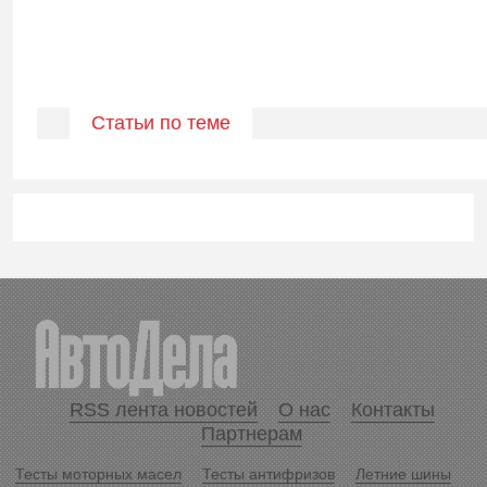
Статьи по теме
RSS лента новостей
О нас
Контакты
Партнерам
Тесты моторных масел
Тесты антифризов
Летние шины