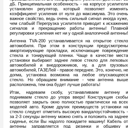
дБ. Принципиальная особенность - на корпусе усилителя
установлен регулятор, который позволяет изменять
коэффициент усиления от нуля до максимума. Это очень
важное свойство, ведь очень сильный сигнал иногда хуже,
чем слабый! Перегрузка усилителя приводит к искажению
сигналов и прекращению работы антенны! Плавной
регулировки усиления нет ни у одной аналогичной антенны!
Антенна TVA-200 устанавливается на открытое стекло
автомобиля. При этом в конструкции предусмотрены
амортизирующие прокладки, исключающие повреждение
стекла и тонирующей пленки. Чаще в качестве места
установки выбирают заднее левое стекло для легковых
автомобилей и внедорожников, ну, а для грузовых
автомобилей, ГАЗЕЛей - правое переднее. Это, конечно, не
догма, установка возможна на любое опускающееся
стекло. Но обращаем внимание - чем антенна выше
расположена, тем она будет лучше работать!
Итак, надеваем скобу, устанавливаем антенну и
поднимаем стекло до упора вверх! Конструкция скобы
позволяет закрыть окно полностью практически на всех
моделей авто. Кроме других преимуществ установки на
стекло следует отметить высокую вандалоустойчивость -
за 2-3 секунды антенну можно снять и положить на заднее
сиденье, если Вы надолго покидаете машину! Кабель от
антенны заправляется под резинки и обшивку и