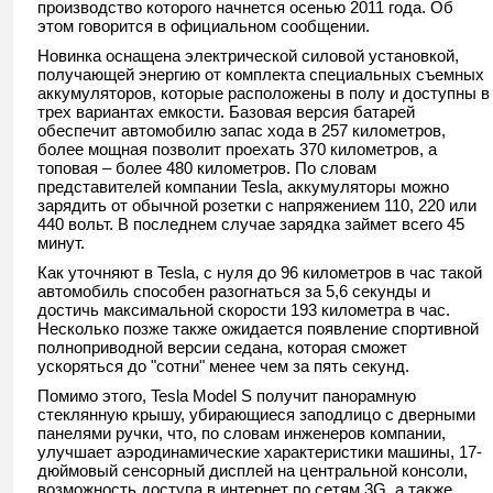
производство которого начнется осенью 2011 года. Об
этом говорится в официальном сообщении.
Новинка оснащена электрической силовой установкой,
получающей энергию от комплекта специальных съемных
аккумуляторов, которые расположены в полу и доступны в
трех вариантах емкости. Базовая версия батарей
обеспечит автомобилю запас хода в 257 километров,
более мощная позволит проехать 370 километров, а
топовая – более 480 километров. По словам
представителей компании Tesla, аккумуляторы можно
зарядить от обычной розетки с напряжением 110, 220 или
440 вольт. В последнем случае зарядка займет всего 45
минут.
Как уточняют в Tesla, с нуля до 96 километров в час такой
автомобиль способен разогнаться за 5,6 секунды и
достичь максимальной скорости 193 километра в час.
Несколько позже также ожидается появление спортивной
полноприводной версии седана, которая сможет
ускоряться до "сотни" менее чем за пять секунд.
Помимо этого, Tesla Model S получит панорамную
стеклянную крышу, убирающиеся заподлицо с дверными
панелями ручки, что, по словам инженеров компании,
улучшает аэродинамические характеристики машины, 17-
дюймовый сенсорный дисплей на центральной консоли,
возможность доступа в интернет по сетям 3G, а также