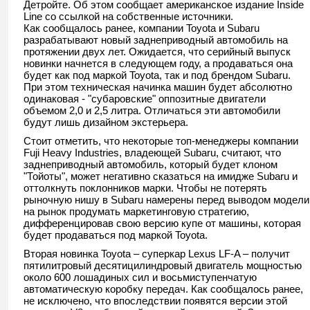
Детройте. Об этом сообщает американское издание Inside
Line со ссылкой на собственные источники.
Как сообщалось ранее, компании Toyota и Subaru
разрабатывают новый заднеприводный автомобиль на
протяжении двух лет. Ожидается, что серийный выпуск
новинки начнется в следующем году, а продаваться она
будет как под маркой Toyota, так и под брендом Subaru.
При этом техническая начинка машин будет абсолютно
одинаковая - "субаровские" оппозитные двигатели
объемом 2,0 и 2,5 литра. Отличаться эти автомобили
будут лишь дизайном экстерьера.
Стоит отметить, что некоторые топ-менеджеры компании
Fuji Heavy Industries, владеющей Subaru, считают, что
заднеприводный автомобиль, который будет клоном
"Тойоты", может негативно сказаться на имидже Subaru и
оттолкнуть поклонников марки. Чтобы не потерять
рыночную нишу в Subaru намерены перед выводом модели
на рынок продумать маркетинговую стратегию,
дифференцировав свою версию купе от машины, которая
будет продаваться под маркой Toyota.
Вторая новинка Toyota – суперкар Lexus LF-A – получит
пятилитровый десятицилиндровый двигатель мощностью
около 600 лошадиных сил и восьмиступенчатую
автоматическую коробку передач. Как сообщалось ранее,
не исключено, что впоследствии появятся версии этой