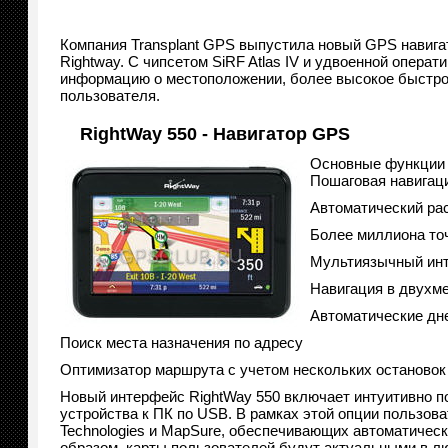
Компания Transplant GPS выпустила новый GPS навигат
Rightway. С чипсетом SiRF Atlas IV и удвоенной опера
информацию о местоположении, более высокое быстро
пользователя.
RightWay 550 - Навигатор GPS
Основные функции 
Пошаговая навигаци
Автоматический рас
Более миллиона то
Мультиязычный ин
Навигация в двухм
Автоматические дн
Поиск места назначения по адресу
Оптимизатор маршрута с учетом нескольких остановок
Новый интерфейс RightWay 550 включает интуитивно по
устройства к ПК по USB. В рамках этой опции пользов
Technologies и MapSure, обеспечивающих автоматическо
образом, карты пользователей будут актуальными в л