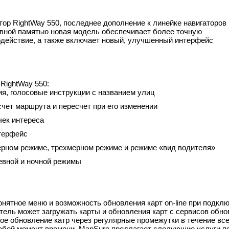
ор RightWay 550, последнее дополнение к линейке навигаторов
тивной памятью новая модель обеспечивает более точную
действие, а также включает новый, улучшенный интерфейс
RightWay 550:
я, голосовые инструкции с названием улиц
чет маршрута и пересчет при его изменении
чек интереса
терфейс
ерном режиме, трехмерном режиме и режиме «вид водителя»
евной и ночной режимы
нятное меню и возможность обновления карт on-line при подкл
атель может загружать карты и обновления карт с сервисов обн
е обновление катр через регулярные промежутки в течение всег
юбой момент времени. MapSure предлагает следующие услуги п