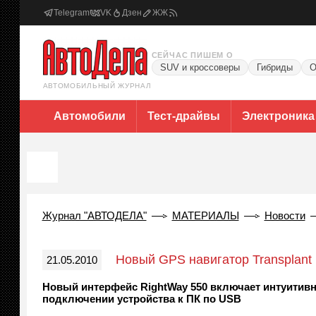
Telegram
VK
Дзен
ЖЖ
СЕЙЧАС ПИШЕМ О
SUV и кроссоверы
Гибриды
О
АВТОМОБИЛЬНЫЙ ЖУРНАЛ
Автомобили
Тест-драйвы
Электроника
Журнал "АВТОДЕЛА"
МАТЕРИАЛЫ
Новости
Новый GPS навигатор Transplant
21.05.2010
Новый интерфейс RightWay 550 включает интуитивн
подключении устройства к ПК по USB