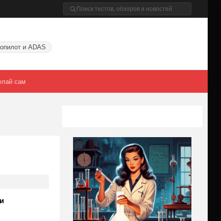
опилот и ADAS
елай сам
и