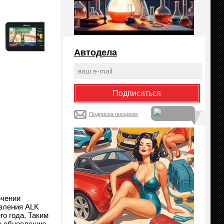
Автодела
Подписка письмом
ючении
овления ALK
о года. Таким
о обновлению