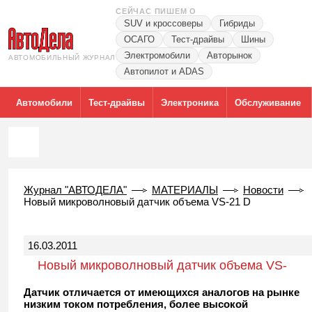
СЕЙЧАС ПИШЕМ О
SUV и кроссоверы
Гибриды
ОСАГО
Тест-драйвы
Шины
Электромобили
Авторынок
АВТОМОБИЛЬНЫЙ ЖУРНАЛ
Автопилот и ADAS
Автомобили
Тест-драйвы
Электроника
Обслуживание
Журнал "АВТОДЕЛА"
МАТЕРИАЛЫ
Новости
Новый микроволновый датчик объема VS-21 D
16.03.2011
Новый микроволновый датчик объема VS-
21 D
Датчик отличается от имеющихся аналогов на рынке
низким током потребления, более высокой