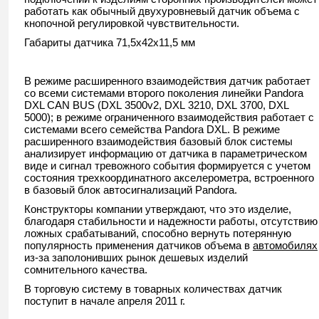
работать как обычный двухуровневый датчик объема с
кнопочной регулировкой чувствительности.
Габариты датчика 71,5x42x11,5 мм
В режиме расширенного взаимодействия датчик работает
со всеми системами второго поколения линейки
Pandora
DXL CAN BUS (
DXL
3500
v
2,
DXL
3210,
DXL
3700,
DXL
5000); в режиме ограниченного взаимодействия работает с
системами всего семейства
Pandora
DXL. В режиме
расширенного взаимодействия базовый блок системы
анализирует информацию от датчика в параметрическом
виде и сигнал тревожного события формируется с учетом
состояния трехкоординатного акселерометра, встроенного
в базовый блок автосигнализаций Pandora.
Конструкторы компании утверждают, что это изделие,
благодаря стабильности и надежности работы, отсутствию
ложных срабатываний, способно вернуть потерянную
популярность применения датчиков объема в
автомобилях
из-за заполонивших рынок дешевых изделий
сомнительного качества.
В торговую систему в товарных количествах датчик
поступит в начале апреля 2011 г.