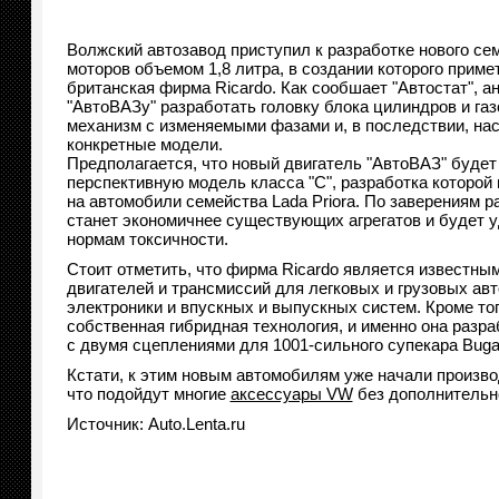
Волжский автозавод приступил к разработке нового се
моторов объемом 1,8 литра, в создании которого приме
британская фирма Ricardo. Как сообшает "Автостат", а
"АвтоВАЗу" разработать головку блока цилиндров и г
механизм с изменяемыми фазами и, в последствии, нас
конкретные модели.
Предполагается, что новый двигатель "АвтоВАЗ" будет
перспективную модель класса "С", разработка которой 
на автомобили семейства Lada Priora. По заверениям р
станет экономичнее существующих агрегатов и будет 
нормам токсичности.
Стоит отметить, что фирма Ricardo является известны
двигателей и трансмиссий для легковых и грузовых а
электроники и впускных и выпускных систем. Кроме тог
собственная гибридная технология, и именно она разр
с двумя сцеплениями для 1001-сильного супекара Bugatt
Кстати, к этим новым автомобилям уже начали произв
что подойдут многие
аксессуары VW
без дополнительн
Источник: Auto.Lenta.ru