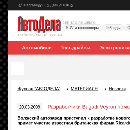
Telegram
VK
Дзен
ЖЖ
СЕЙЧАС ПИШЕМ О
SUV и кроссоверы
Гибриды
О
АВТОМОБИЛЬНЫЙ ЖУРНАЛ
Автомобили
Тест-драйвы
Электроника
Журнал "АВТОДЕЛА"
МАТЕРИАЛЫ
Новости
Разработчики Bugatti Veyron пом
20.03.2009
Волжский автозавод приступил к разработке нового
примет участие известная британская фирма Ricard