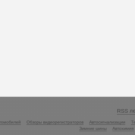
RSS ле
томобилей
Обзоры видеорегистраторов
Автосигнализации
Т
Зимние шины
Автохимия