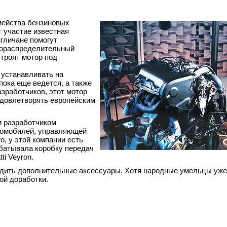
мейства бензиновых
т участие известная
нгличане помогут
азораспределительный
троят мотор под
 устанавливать на
пока еще ведется, а также
азработчиков, этот мотор
удовлетворять европейским
м разработчиком
втомобилей, управляющей
о, у этой компании есть
абатывала коробку передач
i Veyron.
одить дополнительные аксессуары. Хотя народные умельцы уже
ой доработки.