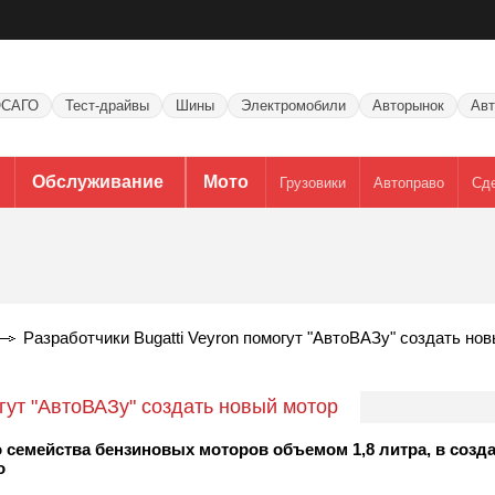
САГО
Тест-драйвы
Шины
Электромобили
Авторынок
Авт
Обслуживание
Мото
Грузовики
Автоправо
Сд
Разработчики Bugatti Veyron помогут "АвтоВАЗу" создать но
огут "АвтоВАЗу" создать новый мотор
 семейства бензиновых моторов объемом 1,8 литра, в созд
o