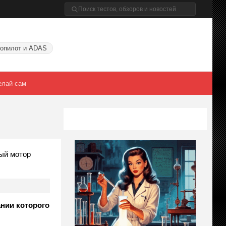
опилот и ADAS
елай сам
вый мотор
ании которого