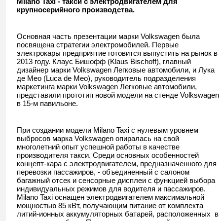
Milano
Taxi
- такси с электродвигателем для
крупносерийного производства.
Основная часть презентации марки Volkswagen была
посвящена стратегии электромобилей. Первые
электрокары предприятие готовится выпустить на рынок в
2013 году. Клаус Бишофф (Klaus Bischoff), главный
дизайнер марки Volkswagen Легковые автомобили, и Лука
де Мео (Luca de Meo), руководитель подразделения
маркетинга марки Volkswagen Легковые автомобили,
представили прототип новой модели на стенде Volkswagen
в 15-м павильоне.
При создании модели Milano Taxi с нулевым уровнем
выбросов марка Volkswagen опиралась на свой
многолетний опыт успешной работы в качестве
производителя такси. Среди основных особенностей
концепт-кара с электродвигателем, предназначенного для
перевозки пассажиров, - объединенный с салоном
багажный отсек и сенсорные дисплеи с функцией выбора
индивидуальных режимов для водителя и пассажиров.
Milano Taxi оснащен электродвигателем максимальной
мощностью 85 кВт, получающим питание от комплекта
литий-ионных аккумуляторных батарей, расположенных в