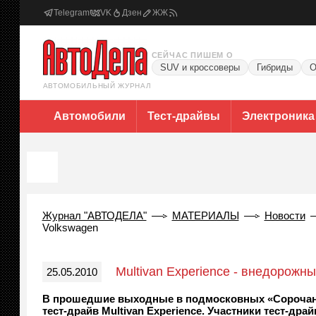
Telegram
VK
Дзен
ЖЖ
СЕЙЧАС ПИШЕМ О
SUV и кроссоверы
Гибриды
О
АВТОМОБИЛЬНЫЙ ЖУРНАЛ
Автомобили
Тест-драйвы
Электроника
Журнал "АВТОДЕЛА"
МАТЕРИАЛЫ
Новости
Volkswagen
Multivan Experience - внедорожн
25.05.2010
В прошедшие выходные в подмосковных «Сорочана
тест-драйв Multivan Experience. Участники тест-др