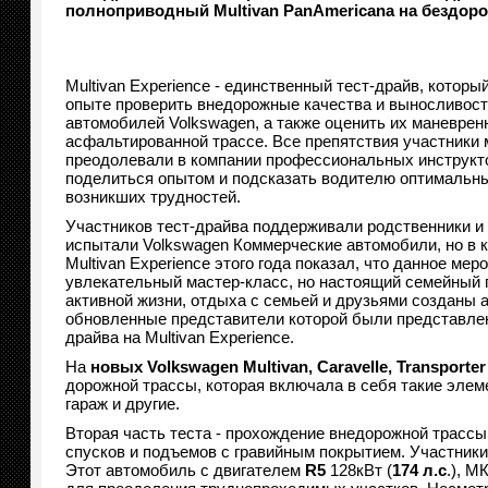
полноприводный Multivan PanAmericana на бездоро
Multivan Experience - единственный тест-драйв, которы
опыте проверить внедорожные качества и выносливос
автомобилей Volkswagen, а также оценить их маневрен
асфальтированной трассе. Все препятствия участники 
преодолевали в компании профессиональных инструкто
поделиться опытом и подсказать водителю оптимальн
возникших трудностей.
Участников тест-драйва поддерживали родственники и 
испытали Volkswagen Коммерческие автомобили, но в к
Multivan Experience этого года показал, что данное мер
увлекательный мастер-класс, но настоящий семейный 
активной жизни, отдыха с семьей и друзьями созданы 
обновленные представители которой были представлен
драйва на Multivan Experience.
На
новых
Volkswagen
Multivan
,
Caravelle
,
Transporter
дорожной трассы, которая включала в себя такие элем
гараж и другие.
Вторая часть теста - прохождение внедорожной трассы
спусков и подъемов с гравийным покрытием. Участник
Этот автомобиль с двигателем
R
5
128кВт (
174 л.с
.), 