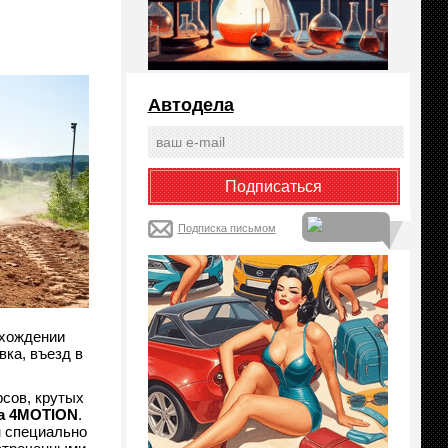
Автодела
Подписка письмом
охождении
вка, въезд в
рсов, крутых
a
4
MOTION
.
н специально