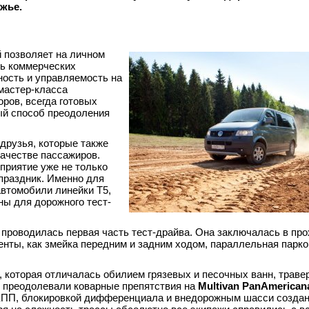
жье.
й позволяет на личном
ть коммерческих
ность и управляемость на
мастер-класса
ров, всегда готовых
ый способ преодоления
друзья, которые также
ачестве пассажиров.
оприятие уже не только
праздник. Именно для
автомобили линейки Т5,
ы для дорожного тест-
проводилась первая часть тест-драйва. Она заключалась в пр
енты, как змейка передним и задним ходом, параллельная парко
, которая отличалась обилием грязевых и песочных ванн, траве
и преодолевали коварные препятствия на
Multivan
PanAmerican
МКПП, блокировкой дифференциала и внедорожным шасси созда