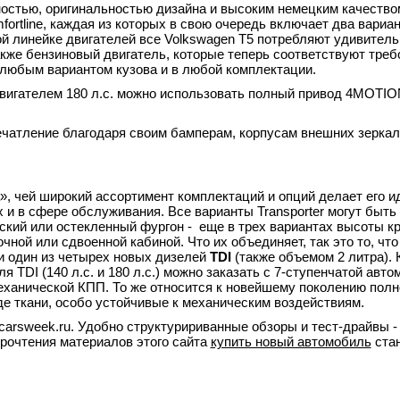
остью, оригинальностью дизайна и высоким немецким качеством
fortline, каждая из которых в свою очередь включает два вариан
й линейке двигателей все Volkswagen T5 потребляют удивитель
акже бензиновый двигатель, которые теперь соответствуют тре
с любым вариантом кузова и в любой комплектации.
вигателем 180 л.с. можно использовать полный привод 4MOTIO
ечатление благодаря своим бамперам, корпусам внешних зерка
», чей широкий ассортимент комплектаций и опций делает его 
 и в сфере обслуживания. Все варианты Transporter могут быть
кий или остекленный фургон - еще в трех вариантах высоты к
чной или сдвоенной кабиной. Что их объединяет, так это то, что
и один из четырех новых дизелей
TDI
(также объемом 2 литра). 
 TDI (140 л.с. и 180 л.с.) можно заказать с 7-ступенчатой авто
еханической КПП. То же относится к новейшему поколению полн
де ткани, особо устойчивые к механическим воздействиям.
carsweek.ru. Удобно структуририванные обзоры и тест-драйвы - 
рочтения материалов этого сайта
купить новый автомобиль
стан