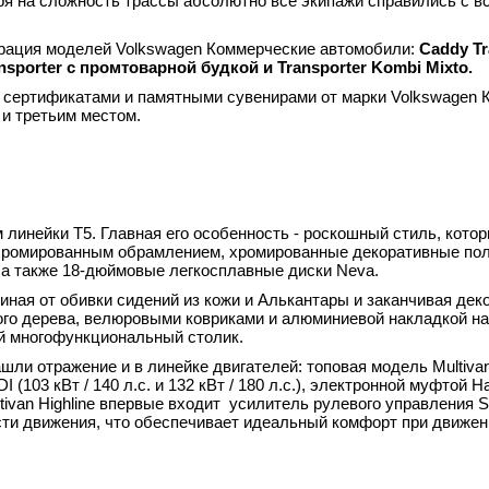
я на сложность трассы абсолютно все экипажи справились с 
трация моделей Volkswagen Коммерческие автомобили:
Caddy
T
nsporter
с промтоварной будкой и
Transporter
Kombi
Mixto
.
ы сертификатами и памятными сувенирами от марки Volkswagen
и третьим местом.
линейки Т5. Главная его особенность - роскошный стиль, кото
 хромированным обрамлением, хромированные декоративные по
 а также 18-дюймовые легкосплавные диски Neva.
ная от обивки сидений из кожи и Алькантары и заканчивая де
го дерева, велюровыми ковриками и алюминиевой накладкой на
ый многофункциональный столик.
ли отражение и в линейке двигателей: топовая модель Multiva
03 кВт / 140 л.с. и 132 кВт / 180 л.с.), электронной муфтой H
tivan Highline впервые входит усилитель рулевого управления Se
сти движения, что обеспечивает идеальный комфорт при движен