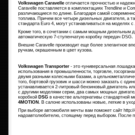
Volkswagen
Caravelle
отличается прочностью и надежн
Caravelle поставляется в комплектациях Trendline и Com
различающиеся по длине. Благодаря самой современно
топлива. Причем все четыре дизельных двигателя, а т
стандарта Euro 4, могут устанавливаться на моделях 
Кроме того, в сочетании с самым мощным дизельным д
автоматическую 7-ступенчатую коробку передач DSG.
Внешне Caravelle производит еще более элегантное вп
ручкам, окрашенным в цвет кузова.
Volkswagen
Transporter
- это «универсальная лошадка
использования в промышленности, торговле, госорганах
двумя разными колесными базами, а цельнометалличес
того, бортовой грузовик и шасси можно заказать с одино
устанавливается 2-литровый бензиновый двигатель ил
с другими моделями серии, два самых мощных двигателя
коробкой
DSG
в качестве альтернативы стандартной м
4
MOTION
. В салоне использованы новые, легкие в ухо
При выборе автомобиля мечты вам поможет сайт http://
надоавтолюбителю, стоящему перед выбором. После п