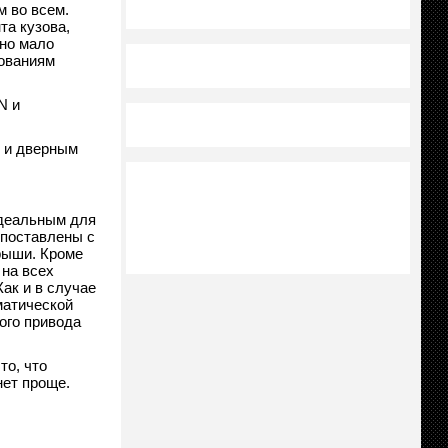
 во всем.
та кузова,
но мало
бованиям
N и
л и дверным
идеальным для
 поставлены с
рыши. Кроме
 на всех
Как и в случае
матической
ого привода
то, что
ет проще.