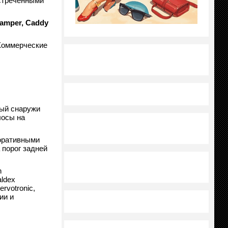
встреченными
ramper
,
Caddy
 Коммерческие
рый снаружи
лосы на
коративными
 порог задней
n
aldex
rvotronic,
ии и