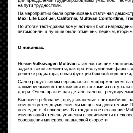
для преодоления труднопроходимых участков. Несмотр
на пути трудностями.
На мероприятии была организована статичная демонс
Maxi
Life
EcoFuel
,
California
,
Multivan
Comfortline
,
Tra
По итогам тест-драйва все участники были награжден
автомобили, а лучшие были отмечены первым, вторым 
О новинках.
Новый
Volkswagen
Multivan
стал настоящим капитаном 
задают такие элементы, как противотуманные фары с
решетке радиатора, новая функция боковой подсветки,
Салон радует своим первоклассным оформлением: начи
алюминиевыми вставками или вставками из натурально
двери. Очень практичная деталь салона - регулируем
Высокие требования, предъявляемые к автомобилю, наш
комплектуется двумя самыми мощными двигателями TDI (1
последнего, 4 поколения. В стандартное оснащение Mul
изменяющий степень усиления в зависимости от скоро
совершении маневров на высокой скорости.