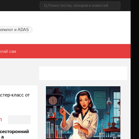
опилот и ADAS
елай сам
стер-класс от
n
сесторонний
 а