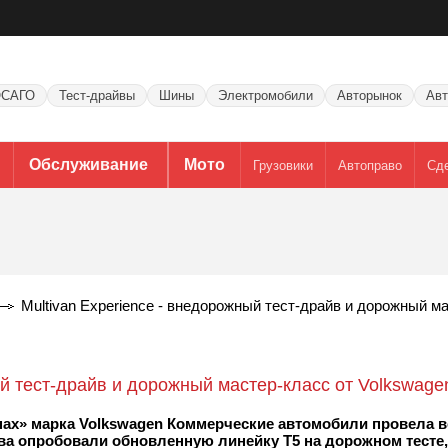
САГО
Тест-драйвы
Шины
Электромобили
Авторынок
Авт
Обслуживание
Мото
Грузовики
Автоправо
Сд
Multivan Experience - внедорожный тест-драйв и дорожный ма
ый тест-драйв и дорожный мастер-класс от Volkswage
х» марка Volkswagen Коммерческие автомобили провела в
айва опробовали обновленную линейку Т5 на дорожном тесте,