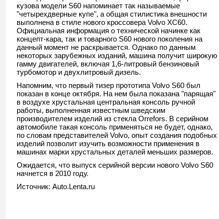
кузова модели S60 напоминает так называемые
"четырехдверные купе", а общая стилистика внешности
выполнена в стиле нового кроссовера Volvo XC60.
Официальная информация о технической начинке как
концепт-кара, так и товарного S60 нового поколения на
данный момент не раскрывается. Однако по данным
некоторых зарубежных изданий, машина получит широкую
гамму двигателей, включая 1,6-литровый бензиновый
турбомотор и двухлитровый дизель.
Напомним, что первый тизер прототипа Volvo S60 был
показан в конце октября. На нем была показана "парящая"
в воздухе хрустальная центральная консоль ручной
работы, выполненная известным шведским
производителем изделий из стекла Orrefors. В серийном
автомобиле такая консоль применяться не будет, однако,
по словам представителей Volvo, опыт создания подобных
изделий позволит изучить возможности применения в
машинах марки хрустальных деталей меньших размеров.
Ожидается, что выпуск серийной версии нового Volvo S60
начнется в 2010 году.
Источник: Auto.Lenta.ru