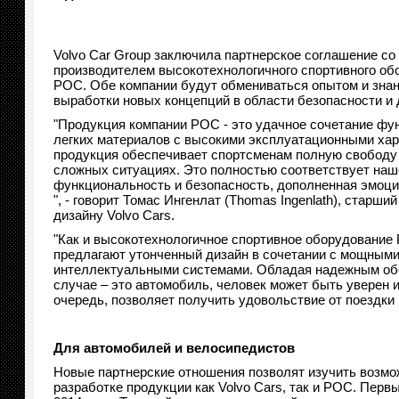
Volvo Car Group заключила партнерское соглашение с
производителем высокотехнологичного спортивного об
POC. Обе компании будут обмениваться опытом и зна
выработки новых концепций в области безопасности и 
"Продукция компании POC - это удачное сочетание фу
легких материалов с высокими эксплуатационными хар
продукция обеспечивает спортсменам полную свободу
сложных ситуациях. Это полностью соответствует наш
функциональность и безопасность, дополненная эмоц
", - говорит Томас Ингенлат (Thomas Ingenlath), старши
дизайну Volvo Cars.
"Как и высокотехнологичное спортивное оборудование
предлагают утонченный дизайн в сочетании с мощными
интеллектуальными системами. Обладая надежным об
случае – это автомобиль, человек может быть уверен и
очередь, позволяет получить удовольствие от поездки 
Для автомобилей и велосипедистов
Новые партнерские отношения позволят изучить возмож
разработке продукции как Volvo Cars, так и POC. Пер