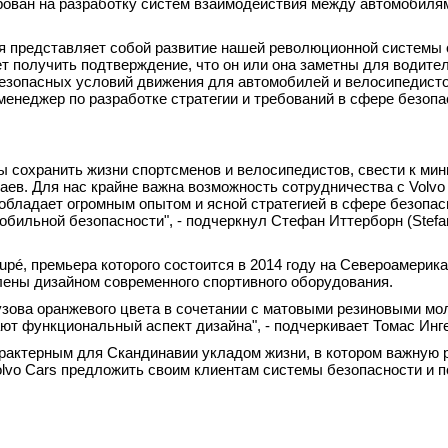
ирован на разработку систем взаимодействия между автомобиля
ля представляет собой развитие нашей революционной системы
 получить подтверждение, что он или она заметны для водител
езопасных условий движения для автомобилей и велосипедисто
й менеджер по разработке стратегии и требований в сфере безопа
ы сохранить жизни спортсменов и велосипедистов, свести к м
ев. Для нас крайне важна возможность сотрудничества с Volvo 
 обладает огромным опытом и ясной стратегией в сфере безопас
бильной безопасности", - подчеркнул Стефан Иттерборн (Stefan 
upé, премьера которого состоится в 2014 году на Североамерик
ены дизайном современного спортивного оборудования.
узова оранжевого цвета в сочетании с матовыми резиновыми мо
т функциональный аспект дизайна", - подчеркивает Томас Инге
арактерным для Скандинавии укладом жизни, в котором важную 
olvo Cars предложить своим клиентам системы безопасности и 