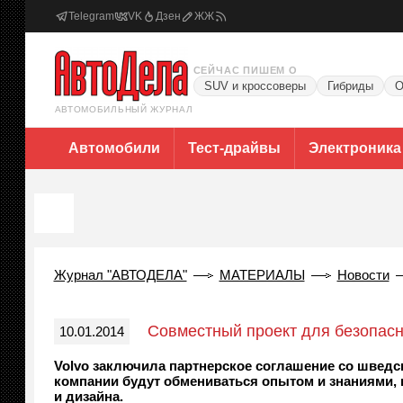
Telegram
VK
Дзен
ЖЖ
СЕЙЧАС ПИШЕМ О
SUV и кроссоверы
Гибриды
О
АВТОМОБИЛЬНЫЙ ЖУРНАЛ
Автомобили
Тест-драйвы
Электроника
Журнал "АВТОДЕЛА"
МАТЕРИАЛЫ
Новости
Совместный проект для безопас
10.01.2014
Volvo заключила партнерское соглашение со швед
компании будут обмениваться опытом и знаниями,
и дизайна.