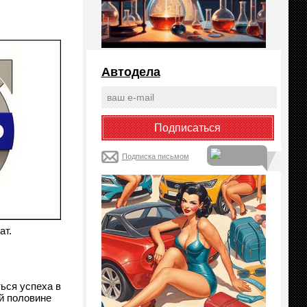
Автодела
Подписка письмом
ат.
ься успеха в
й половине