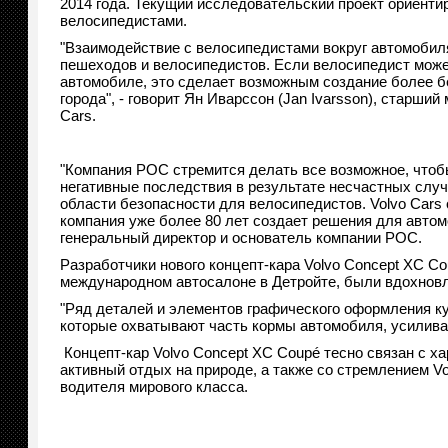
2014 года. Текущий исследовательский проект ориент
велосипедистами.
"Взаимодействие с велосипедистами вокруг автомоби
пешеходов и велосипедистов. Если велосипедист может
автомобиле, это сделает возможным создание более б
города", - говорит Ян Иварссон (Jan Ivarsson), старши
Cars.
"Компания POC стремится делать все возможное, чтоб
негативные последствия в результате несчастных случа
области безопасности для велосипедистов. Volvo Cars
компания уже более 80 лет создает решения для автомо
генеральный директор и основатель компании POC.
Разработчики нового концепт-кара Volvo Concept XC Co
международном автосалоне в Детройте, были вдохновл
"Ряд деталей и элементов графического оформления к
которые охватывают часть кормы автомобиля, усиливаю
Концепт-кар Volvo Concept XC Coupé тесно связан с х
активный отдых на природе, а также со стремлением V
водителя мирового класса.