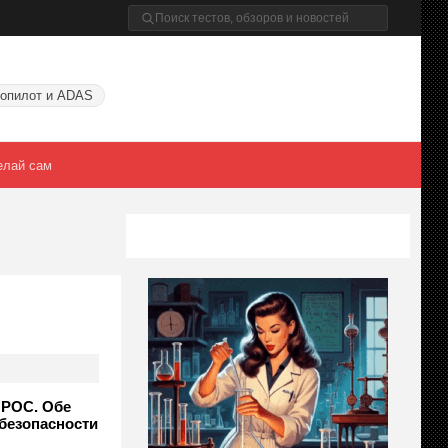
опилот и ADAS
елай сам
 POC. Обе
безопасности