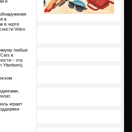
ми и
 обнаружения
я в
в в черте
сности Volvo
инимуму любые
Cars в
ности – эта
Ytterborn),
анском
лдингами,
нлат.
роль играет
поддержки