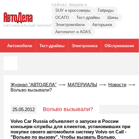
СЕЙЧАС ПИШЕМ О
SUV и кроссоверы
Гибриды
ОСАГО
Тест-драйвы
Шины
Электромобили
Авторынок
АВТОМОБИЛЬНЫЙ ЖУРНАЛ
Автопилот и ADAS
Автомобили
Тест-драйвы
Электроника
Обслуживание
Журнал "АВТОДЕЛА"
МАТЕРИАЛЫ
Новости
Вольво вызывали?
Вольво вызывали?
25.05.2012
Volvo Car Russia объявляет о запуске в России
консьерж-службы для клиентов, установивших при
покупке своего автомобиля систему Volvo on Call -
"Вольво по вызову". Чтобы вызвать Вольво,