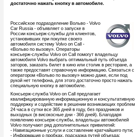
достаточно нажать кнопку в автомобиле.
Российское подразделение Вольво - Volvo
Car Russia - объявляет о запуске в
России консьерж-службы для клиентов,
установивших при покупке своего
автомобиля систему Volvo on Call -
«Вольво по вызову». Операторы
консьерж-службы Volvo on Call помогут владельцу
автомобиля Volvo выбрать оптимальный путь объезда
заторов, заказать билет в кино или столик в ресторане, а
также предоставят справочную информацию. Связаться с
оператором «Вольво по вызову» можно даже, если под
рукой нет телефона, для этого достаточно просто нажать
специальную кнопку в автомобиле.
Консьерж-служба Volvo on Call предлагает
квалифицированную информационную и консультативную
поддержку и содействие в решении возникающих проблем
24 часа в сутки все 365 дней в году, без праздников и
выходных (в високосные дни - 366 дней). Благодаря
появлению консьерж-службы, владельцы автомобилей
Volvo получают ряд дополнительных привилегий:
- Навигационные услуги и составление кратчайшего пути;
- Информация о пробках, подсказка путей объезда;