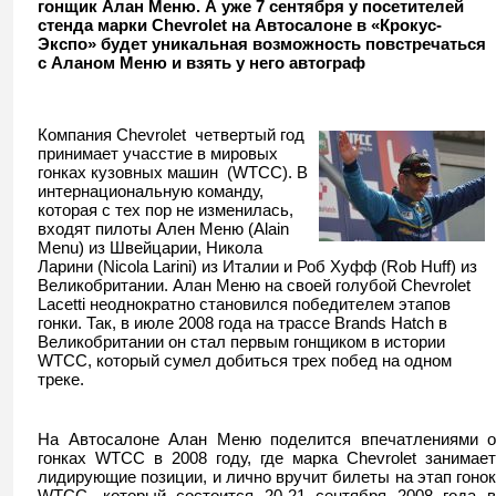
гонщик Алан Меню. А уже 7 сентября у посетителей
стенда марки Chevrolet на Автосалоне в «Крокус-
Экспо» будет уникальная возможность повстречаться
с Аланом Меню и взять у него автограф
Компания
Chevrolet
четвертый год
принимает учасстие в мировых
гонках кузовных машин
(
WTCC
).
В
интернациональную команду,
которая с тех пор не изменилась,
входят пилоты Ален Меню (
Alain
Menu
) из Швейцарии, Никола
Ларини (
Nicola
Larini
) из Италии и Роб Хуфф (
Rob
Huff
) из
Великобритании.
Алан Меню на своей голубой
Chevrolet
Lacetti
неоднократно становился победителем этапов
гонки. Так, в июле 2008 года на трассе
Brands
Hatch
в
Великобритании он стал первым гонщиком в истории
WTCC
, который сумел добиться трех побед на одном
треке.
На Автосалоне Алан Меню поделится впечатлениями о
гонках
WTCC
в 2008 году, где марка
Chevrolet
занимает
лидирующие позиции, и лично вручит билеты на этап гонок
WTCC
, который состоится 20-21 сентября 2008 года в