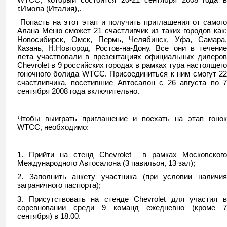
г.Имола (Италия),.
Попасть на этот этап и получить приглашения от самог
Алана Меню сможет 21 счастливчик из таких городов как:
Новосибирск, Омск, Пермь, Челябинск, Уфа, Самара,
Казань, Н.Новгород, Ростов-на-Дону. Все они в течение
лета участвовали в презентациях официальных дилеров
Chevrolet
в 9 российских городах в рамках тура настоящего
гоночного болида
WTCC
. Присоединиться к ним смогут 2
счастливчика, посетившие Автосалон с 26 августа по 7
сентября 2008 года включительно.
Чтобы выиграть приглашение и поехать на этап гонок
WTCC
, необходимо:
1. Прийти на стенд
Chevrolet
в рамках Московского
Международного Автосалона (3 павильон, 13 зал);
2. Заполнить анкету участника (при условии наличия
заграничного паспорта);
3. Присутствовать на стенде
Chevrolet
для участия 
соревновании среди 9 команд ежедневно (кроме 7
сентября) в 18.00.