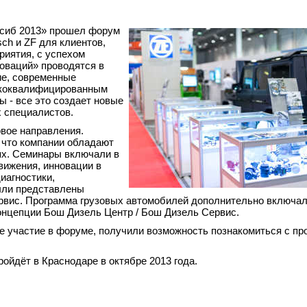
осиб 2013» прошел форум
ch и ZF для клиентов,
риятия, с успехом
новаций» проводятся в
ие, современные
сококвалифицированным
 - все это создает новые
 специалистов.
вое направления.
 что компании обладают
ях. Семинары включали в
вижения, инновации в
иагностики,
ыли представлены
ервис. Программа грузовых автомобилей дополнительно включал
концепции Бош Дизель Центр / Бош Дизель Сервис.
е участие в форуме, получили возможность познакомиться с пр
йдёт в Краснодаре в октябре 2013 года.