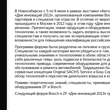
В Новосибирске с 5 по 8 июня в рамках выставки «Авт
«Дни инноваций 2013», организованный компаниями Bos
партнёров и специалистов отрасли. В отличие от мероп
прошедшего в Москве в 2012 году, в этом году «Дни ин
регионах. Презентации, новая продукция и оборудован
технологии, а также возможность задать вопросы вы
специалистам и получить на них исчерпывающие ответы
возможности для повышения квалификации российских
Программа форума была разделена на легковое и грузо
Специалисты каждой категории могли убедиться в том,
уникальными знаниями и технологиями в обеих област
себя различные темы: роль подвески в безопасности д
технологиях привода, современное оборудование для д
обслуживания и ремонта автомобилей. Традиционно б
сервисные концепции Original SACHS Service и Бош С
обзор технологий и перспектив дизельного впрыска и 
Помимо теоретических знаний, специалисты, принявши
оборудованием ZF и Bosch.
Следующий форум Bosch и ZF «Дни инноваций 2013» про