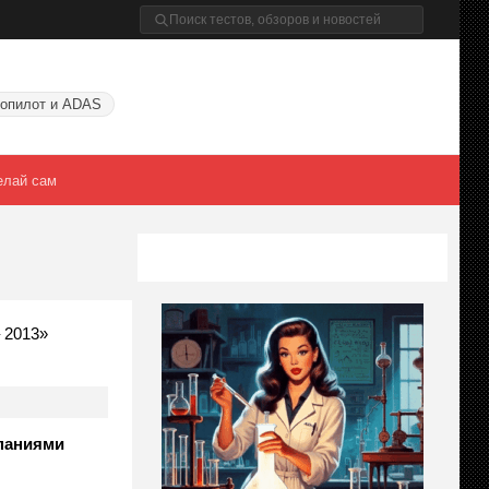
опилот и ADAS
елай сам
 2013»
мпаниями