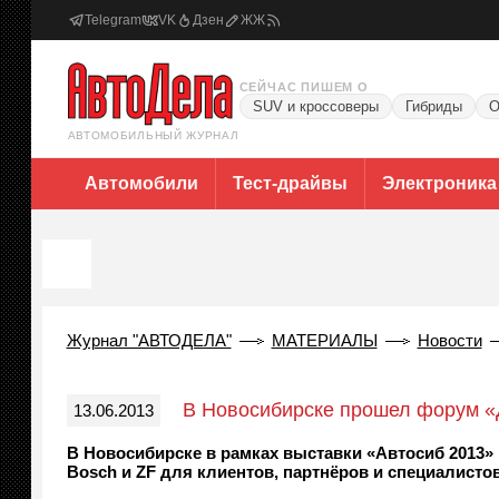
Telegram
VK
Дзен
ЖЖ
СЕЙЧАС ПИШЕМ О
SUV и кроссоверы
Гибриды
О
АВТОМОБИЛЬНЫЙ ЖУРНАЛ
Автомобили
Тест-драйвы
Электроника
Журнал "АВТОДЕЛА"
МАТЕРИАЛЫ
Новости
В Новосибирске прошел форум «Д
13.06.2013
В Новосибирске в рамках выставки «Автосиб 2013
Bosch и ZF для клиентов, партнёров и специалистов