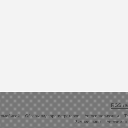
RSS ле
томобилей
Обзоры видеорегистраторов
Автосигнализации
Т
Зимние шины
Автохимия