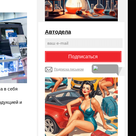
Автодела
Подписка письмом
а в себя
одукцией и