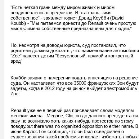
"Есть четкая грань между миром живых и миром
неодушевленных предметов. И эта грань - имя
собственное" - заявляет юрист Дэвид Коубби (David
Koubbi) - "Мы пытаемся донести до Renault очень простую
мысль: имена собственные предназначены для людей."
Но, несмотря на доводы юриста, суд постановил, что
родители должны доказать , что наименование автомобиля
"Zoe" нанесет детям "безусловный, прямой и конкретный
вред"
Коубби заявил о намерении подать аппеляцию на решение
суда. Он настаивает, что все 35000 французских Зои будут
задеты, когда в 2012 году на рынок выйдет электромобиль
Zoe.
Renault уже не в первый раз присваивает своим моделям
женские имена - Megane, Clio, но до данного прецедента ни
разу не возникало хоть каких-нибудь протестов по этому
поводу.but there was no organized opposition to either name. В
июне Карлос Гон сообщил, что он был осведомлен о
существовании такой проблемы и желает избежать любых