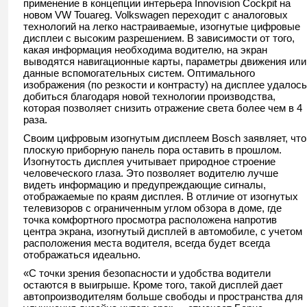
применение в концепции интерьера Innovision Cockpit на
новом VW Touareg. Volkswagen переходит с аналоговых
технологий на легко настраиваемые, изогнутые цифровые
дисплеи с высоким разрешением. В зависимости от того,
какая информация необходима водителю, на экран
выводятся навигационные карты, параметры движения или
данные вспомогательных систем. Оптимального
изображения (по резкости и контрасту) на дисплее удалось
добиться благодаря новой технологии производства,
которая позволяет снизить отражение света более чем в 4
раза.
Своим цифровым изогнутым дисплеем Bosch заявляет, что
плоскую приборную панель пора оставить в прошлом.
Изогнутость дисплея учитывает природное строение
человеческого глаза. Это позволяет водителю лучше
видеть информацию и предупреждающие сигналы,
отображаемые по краям дисплея. В отличие от изогнутых
телевизоров с ограниченным углом обзора в доме, где
точка комфортного просмотра расположена напротив
центра экрана, изогнутый дисплей в автомобиле, с учетом
расположения места водителя, всегда будет всегда
отображаться идеально.
«С точки зрения безопасности и удобства водители
остаются в выигрыше. Кроме того, такой дисплей дает
автопроизводителям больше свободы и пространства для