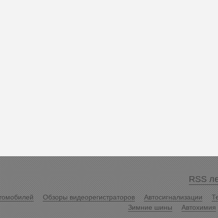
RSS ле
томобилей
Обзоры видеорегистраторов
Автосигнализации
Т
Зимние шины
Автохимия