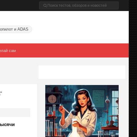
опилот и ADAS
елай сам
"
 тысячи