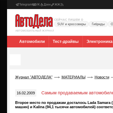
Telegram
VK
Дзен
ЖЖ
СЕЙЧАС ПИШЕМ О
SUV и кроссоверы
Гибриды
О
АВТОМОБИЛЬНЫЙ ЖУРНАЛ
Автомобили
Тест-драйвы
Электроника
Журнал "АВТОДЕЛА"
МАТЕРИАЛЫ
Новости
Самым продаваемым автомобилем
16.02.2009
Второе место по продажам досталось Lada Samara (16
машин) и Kalina (94,1 тысячи автомобилей) соответ