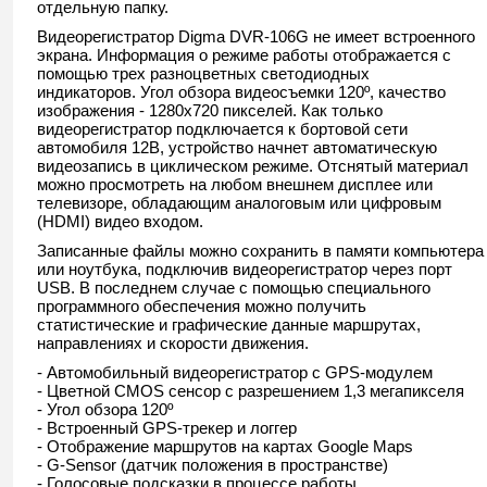
отдельную папку.
Видеорегистратор Digma DVR-106G не имеет встроенного
экрана. Информация о режиме работы отображается с
помощью трех разноцветных светодиодных
индикаторов. Угол обзора видеосъемки 120º, качество
изображения - 1280х720 пикселей. Как только
видеорегистратор подключается к бортовой сети
автомобиля 12В, устройство начнет автоматическую
видеозапись в циклическом режиме. Отснятый материал
можно просмотреть на любом внешнем дисплее или
телевизоре, обладающим аналоговым или цифровым
(HDMI) видео входом.
Записанные файлы можно сохранить в памяти компьютера
или ноутбука, подключив видеорегистратор через порт
USB. В последнем случае с помощью специального
программного обеспечения можно получить
статистические и графические данные маршрутах,
направлениях и скорости движения.
- Автомобильный видеорегистратор с GPS-модулем
- Цветной CMOS сенсор с разрешением 1,3 мегапикселя
- Угол обзора 120º
- Встроенный GPS-трекер и логгер
- Отображение маршрутов на картах Google Maps
- G-Sensor (датчик положения в пространстве)
- Голосовые подсказки в процессе работы