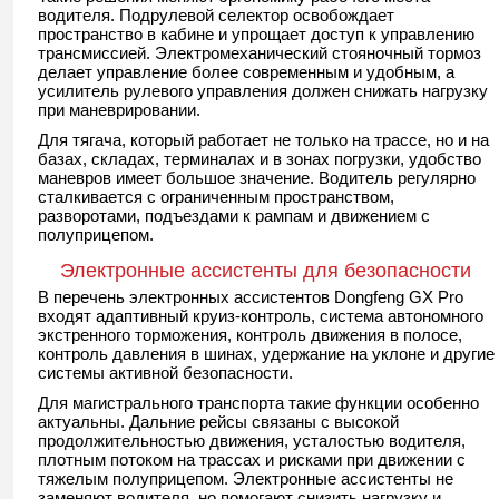
водителя. Подрулевой селектор освобождает
пространство в кабине и упрощает доступ к управлению
трансмиссией. Электромеханический стояночный тормоз
делает управление более современным и удобным, а
усилитель рулевого управления должен снижать нагрузку
при маневрировании.
Для тягача, который работает не только на трассе, но и на
базах, складах, терминалах и в зонах погрузки, удобство
маневров имеет большое значение. Водитель регулярно
сталкивается с ограниченным пространством,
разворотами, подъездами к рампам и движением с
полуприцепом.
Электронные ассистенты для безопасности
В перечень электронных ассистентов Dongfeng GX Pro
входят адаптивный круиз-контроль, система автономного
экстренного торможения, контроль движения в полосе,
контроль давления в шинах, удержание на уклоне и другие
системы активной безопасности.
Для магистрального транспорта такие функции особенно
актуальны. Дальние рейсы связаны с высокой
продолжительностью движения, усталостью водителя,
плотным потоком на трассах и рисками при движении с
тяжелым полуприцепом. Электронные ассистенты не
заменяют водителя, но помогают снизить нагрузку и