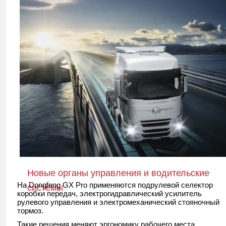
Новые органы управления и водительские
На Dongfeng GX Pro применяются подрулевой селектор
системы
коробки передач, электрогидравлический усилитель
рулевого управления и электромеханический стояночный
тормоз.
Такие решения меняют эргономику рабочего места