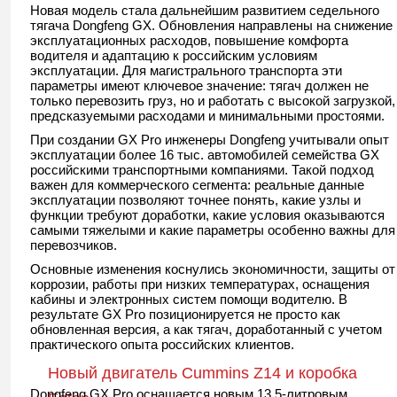
Новая модель стала дальнейшим развитием седельного
тягача Dongfeng GX. Обновления направлены на снижение
эксплуатационных расходов, повышение комфорта
водителя и адаптацию к российским условиям
эксплуатации. Для магистрального транспорта эти
параметры имеют ключевое значение: тягач должен не
только перевозить груз, но и работать с высокой загрузкой,
предсказуемыми расходами и минимальными простоями.
При создании GX Pro инженеры Dongfeng учитывали опыт
эксплуатации более 16 тыс. автомобилей семейства GX
российскими транспортными компаниями. Такой подход
важен для коммерческого сегмента: реальные данные
эксплуатации позволяют точнее понять, какие узлы и
функции требуют доработки, какие условия оказываются
самыми тяжелыми и какие параметры особенно важны для
перевозчиков.
Основные изменения коснулись экономичности, защиты от
коррозии, работы при низких температурах, оснащения
кабины и электронных систем помощи водителю. В
результате GX Pro позиционируется не просто как
обновленная версия, а как тягач, доработанный с учетом
практического опыта российских клиентов.
Новый двигатель Cummins Z14 и коробка
Dongfeng GX Pro оснащается новым 13,5-литровым