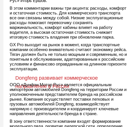
Рус» Игорь Ершов.
В этом комментарии важны три акцента: расходы, комфорт
и остаточная стоимость. Для коммерческого транспорта
все они связаны между собой. Низкие эксплуатационные
расходы помогают перевозчику сохранять
маржинальность, комфорт кабины влияет на работу
водителя, а высокая остаточная стоимость снижает
итоговую стоимость владения при обновлении парка.
GX Pro выходит на рынок в момент, когда транспортные
компании особенно внимательно считают экономику рейса.
Тягач должен быть не только мощным и современным, но и
понятным в обслуживании, адаптированным к российским
условиям и финансово оправданным на длинном горизонте
эксплуатации.
Dongfeng развивает коммерческое
ООО «Дунфэн Мотор Рус» является официальным
направление в России
импортером автомобилей Dongfeng на территории России и
уполномоченным представителем бренда на российском
рынке. Компания осуществляет поставки легковых и
грузовых автомобилей Dongfeng, взаимодействует
напрямую с производителем и координирует ключевые
направления деятельности бренда в стране.
В зону ответственности компании входят формирование
модельного ряда, развитие дилерской сети, определение