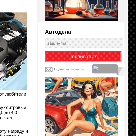
Автодела
Подписка письмом
ают любители
двухлитровый
0 до 4,0
д стал
эту награду и