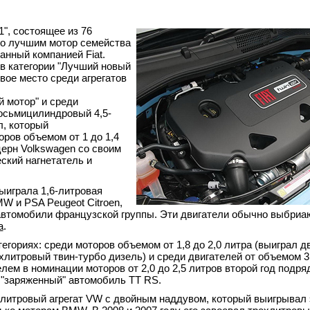
", состоящее из 76
ло лучшим мотор семейства
анный компанией Fiat.
 в категории "Лучший новый
рвое место среди агрегатов
 мотор" и среди
осьмицилиндровый 4,5-
л, который
торов объемом от 1 до 1,4
церн Volkswagen со своим
ский нагнетатель и
выиграла 1,6-литровая
W и PSA Peugeot Citroen,
а автомобили французской группы. Эти двигатели обычно выбри
a
.
гориях: среди моторов объемом от 1,8 до 2,0 литра (выиграл 
ехлитровый твин-турбо дизель) и среди двигателей от объемом 3,
лем в номинации моторов от 2,0 до 2,5 литров второй год подря
 "заряженный" автомобиль TT RS.
-литровый агрегат VW с двойным наддувом, который выигрывал 