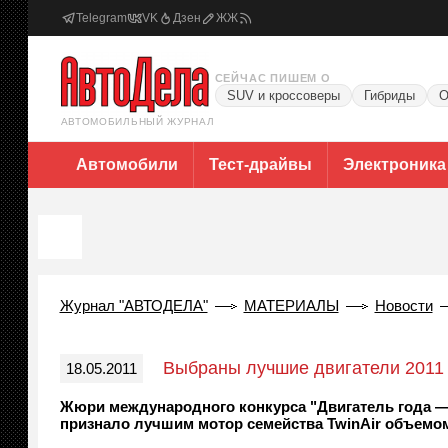
Telegram
VK
Дзен
ЖЖ
СЕЙЧАС ПИШЕМ О
SUV и кроссоверы
Гибриды
О
АВТОМОБИЛЬНЫЙ ЖУРНАЛ
Автомобили
Тест-драйвы
Электроника
Журнал "АВТОДЕЛА"
МАТЕРИАЛЫ
Новости
Выбраны лучшие двигатели 2011
18.05.2011
Жюри международного конкурса "Двигатель года — 2
признало лучшим мотор семейства TwinAir объемом 