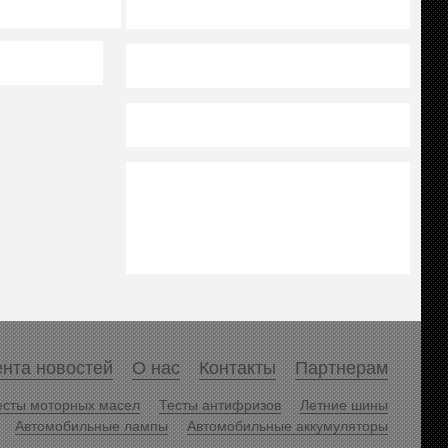
нта новостей
О нас
Контакты
Партнерам
есты моторных масел
Тесты антифризов
Летние шины
Автомобильные лампы
Автомобильные аккумуляторы