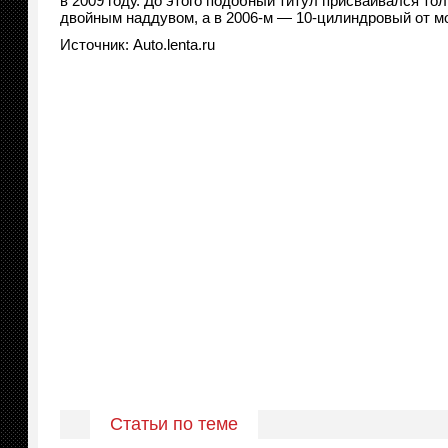
в 2009 году. До этого подобный титул присваивался то
двойным наддувом, а в 2006-м — 10-цилиндровый от м
Источник: Auto.lenta.ru
Статьи по теме