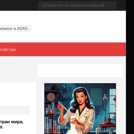
опилот и ADAS
елай сам
тран мира,
t.