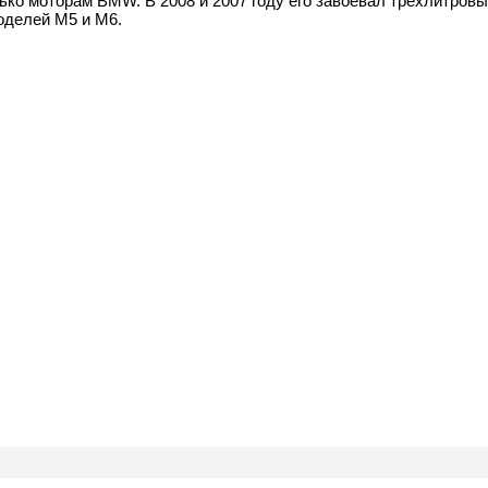
лько моторам BMW. В 2008 и 2007 году его завоевал трехлитровы
оделей M5 и M6.