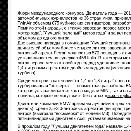
Жюри международного конкурса "Двигатель года — 2011
автомобильных журналистов из 36 стран мира, призна
TwinAir объемом 875 кубических сантиметров, разработ
Помимо этой награды, он также завоевал первое место
мотор года", "Лучший "зеленый" мотор года" и занял пе
объемом до одного литра.
Две высшие награды в номинациях "Лучший спортивный
двигателей объемом более четырех литров завоевал в
литровый агрегат Ferrari мощностью 570 лошадиных си
устанавливается на суперкар 458 Italia. В категории мо
литра первое место второй год подряд удерживает кон
1,4-литровым агрегатом с двойным наддувом (механиче
турбина).
Среди моторов в категории "от 1,4 до 1,8 литра" снова 
турбированная "четверка" — совместная разработка BM
которая устанавливается как на модели MINI, так и н
тюнинга, которые не могут жить без литых
дисков replic
Двигатели компании BMW признаны лучшими в трех кате
дизель), среди 2,5-3,0-литровых агрегатов (выиграл тр
литров (выиграла "восьмерка" от модели M3). Победите
пятицилиндровый двигатель Audi, устанавливаемый на
В прошлом году "Лучшим двигателем года" назвали 1,4