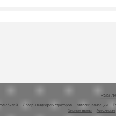
RSS ле
томобилей
Обзоры видеорегистраторов
Автосигнализации
Т
Зимние шины
Автохимия