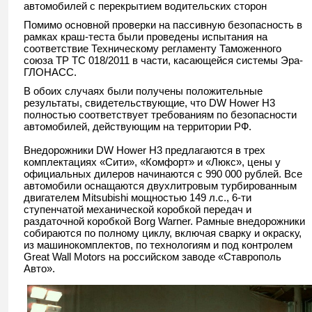
автомобилей с перекрытием водительских сторон
Помимо основной проверки на пассивную безопасность в
рамках краш-теста были проведены испытания на
соответствие Техническому регламенту Таможенного
союза ТР ТС 018/2011 в части, касающейся системы Эра-
ГЛОНАСС.
В обоих случаях были получены положительные
результаты, свидетельствующие, что DW Hower H3
полностью соответствует требованиям по безопасности
автомобилей, действующим на территории РФ.
Внедорожники DW Hower H3 предлагаются в трех
комплектациях «Сити», «Комфорт» и «Люкс», цены у
официальных дилеров начинаются с 990 000 рублей. Все
автомобили оснащаются двухлитровым турбированным
двигателем Mitsubishi мощностью 149 л.с., 6-ти
ступенчатой механической коробкой передач и
раздаточной коробкой Borg Warner. Рамные внедорожники
собираются по полному циклу, включая сварку и окраску,
из машинокомплектов, по технологиям и под контролем
Great Wall Motors на российском заводе «Ставрополь
Авто».