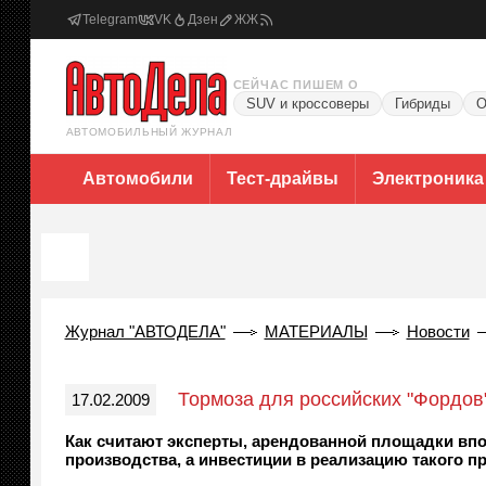
Telegram
VK
Дзен
ЖЖ
СЕЙЧАС ПИШЕМ О
SUV и кроссоверы
Гибриды
О
АВТОМОБИЛЬНЫЙ ЖУРНАЛ
Автомобили
Тест-драйвы
Электроника
Журнал "АВТОДЕЛА"
МАТЕРИАЛЫ
Новости
Тормоза для российских "Фордов
17.02.2009
Как считают эксперты, арендованной площадки вп
производства, а инвестиции в реализацию такого п