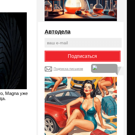
Автодела
Подписка письмом
го, Magna уже
да.