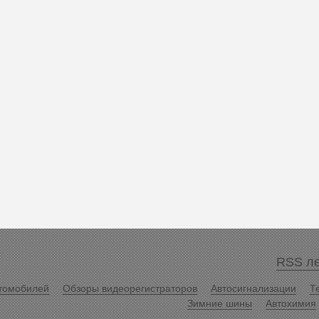
RSS ле
томобилей
Обзоры видеорегистраторов
Автосигнализации
Т
Зимние шины
Автохимия