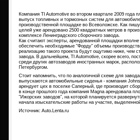
Компания TI Automotive во втором квартале 2009 года 
выпуск топливных и тормозных систем для автомобиле
производственной площадке во Всеволожске. Как пишут
целей уже арендовано 2500 квадратных метров в прои
комплексе Ленинградского сборочного завода.
Как считают эксперты, арендованной площадки вполне 
обеспечить необходимые "Форду" объемы производства
реализацию такого проекта будут ощутимо ниже, чем с
завода. В дальнейшем, TI Automotive, скорее всего, пос
среди других автозаводов иностранных марок, располо
Петербургом.
Стоит напомнить, что по аналогичной схеме для завода
выпускаются автомобильные сиденья - компания Johnso
арендует цех в поселке Саперный, где производит сбор
в конце прошлого года компания Magna арендовала пл
"Ижорских заводов", на которой планируется разверну
начала изыскательские работы на участке, выделенной
Источник: Auto.Lenta.ru