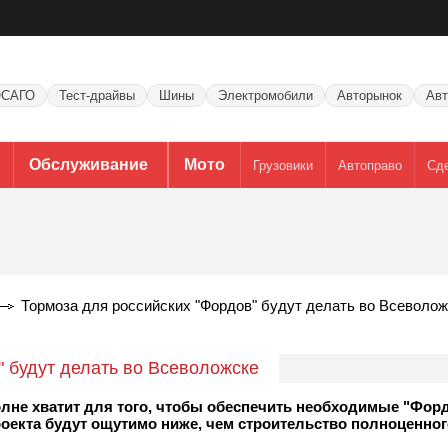
САГО
Тест-драйвы
Шины
Электромобили
Авторынок
Авт
Обслуживание
Мото
Грузовики
Автоправо
Сд
Тормоза для российских "Фордов" будут делать во Всеволож
" будут делать во Всеволожске
олне хватит для того, чтобы обеспечить необходимые "Фор
роекта будут ощутимо ниже, чем строительство полноценног