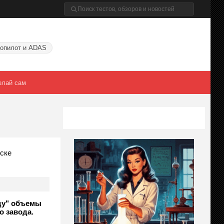
опилот и ADAS
елай сам
ске
ду" объемы
о завода.