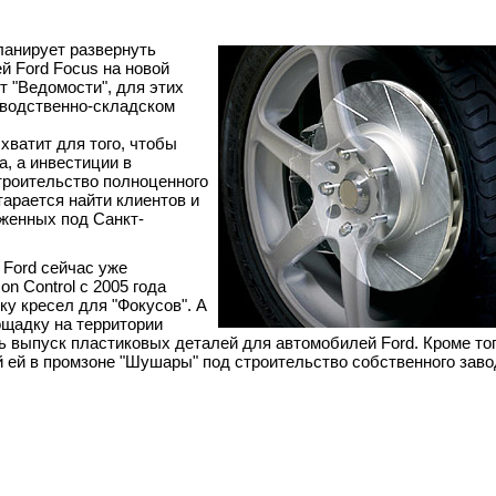
планирует развернуть
й Ford Focus на новой
 "Ведомости", для этих
зводственно-складском
хватит для того, чтобы
, а инвестиции в
троительство полноценного
тарается найти клиентов и
женных под Санкт-
 Ford сейчас уже
n Control с 2005 года
ку кресел для "Фокусов". А
ощадку на территории
ть выпуск пластиковых деталей для автомобилей Ford. Кроме то
 ей в промзоне "Шушары" под строительство собственного заво