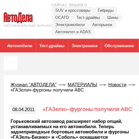
СЕЙЧАС ПИШЕМ О
SUV и кроссоверы
Гибриды
ОСАГО
Тест-драйвы
Шины
Электромобили
Авторынок
АВТОМОБИЛЬНЫЙ ЖУРНАЛ
Автопилот и ADAS
Автомобили
Тест-драйвы
Электроника
Обслуживание
Журнал "АВТОДЕЛА"
МАТЕРИАЛЫ
Новости
«ГАЗели»-фургоны получили ABC
«ГАЗели»-фургоны получили ABC
08.04.2011
Горьковский автозавод расширяет набор опций,
устанавливаемых на его автомобили. Теперь
заднеприводные бортовые автомобили и фургоны
«ГАЗель-Бизнес» и «Соболь» оснащаются